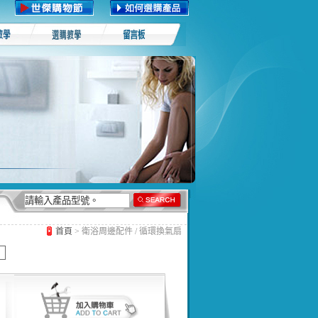
首頁
> 衛浴周邊配件 / 循環換氣扇