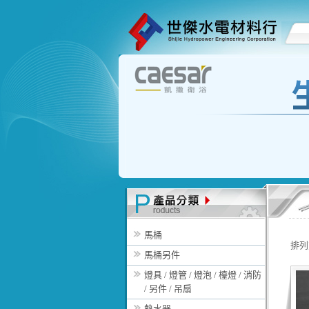
馬桶
排列
馬桶另件
燈具 / 燈管 / 燈泡 / 檯燈 / 消防
/ 另件 / 吊扇
熱水器