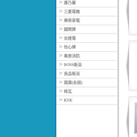
康乃馨
三菱電機
樂奇家電
國際牌
台達電
怡心牌
萬泰消防
BOSS衛浴
良品衛浴
揚廣(永固)
綠瓦
KVK