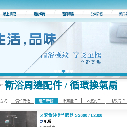
衛浴周邊配件 / 循環換氣扇
方式：
價位高低
產品新舊
推薦產品
人氣商品
比較清單
緊急沖身洗眼器 SS600 / L2006
凱撒