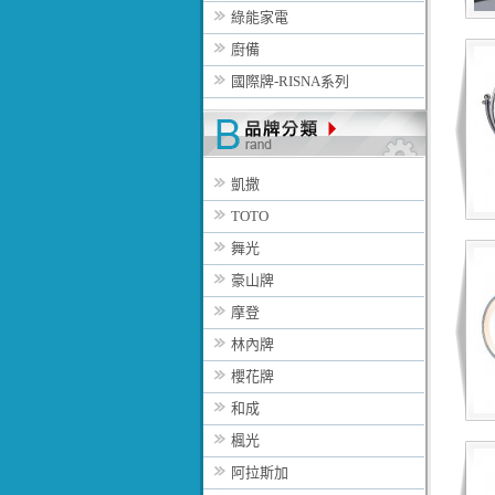
綠能家電
廚備
國際牌-RISNA系列
凱撒
TOTO
舞光
豪山牌
摩登
林內牌
櫻花牌
和成
楓光
阿拉斯加