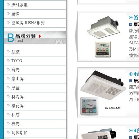
綠能家電
廚備
浴
國際牌-RISNA系列
康
康乃馨
贏得
SUN
及M
凱撒
換氣乾
TOTO
舞光
4合
豪山牌
康
康乃馨B
摩登
浴室
林內牌
風、
櫻花牌
和成
楓光
4合
阿拉斯加
康