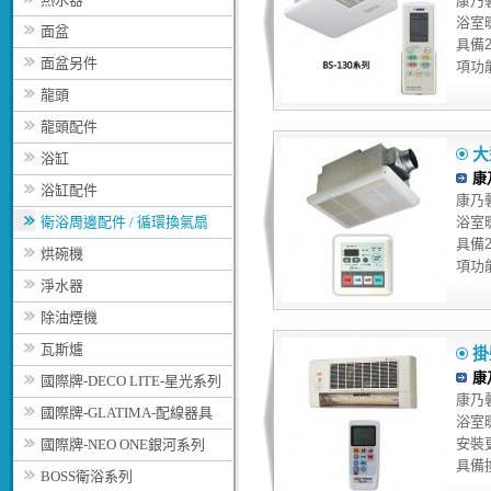
康乃馨B
浴室
面盆
具備
面盆另件
項功能
龍頭
龍頭配件
大
浴缸
康
浴缸配件
康乃馨
衛浴周邊配件 / 循環換氣扇
浴室
具備
烘碗機
項功能
淨水器
除油煙機
瓦斯爐
掛
康
國際牌-DECO LITE-星光系列
康乃馨
國際牌-GLATIMA-配線器具
浴室
安裝
國際牌-NEO ONE銀河系列
具備
BOSS衛浴系列