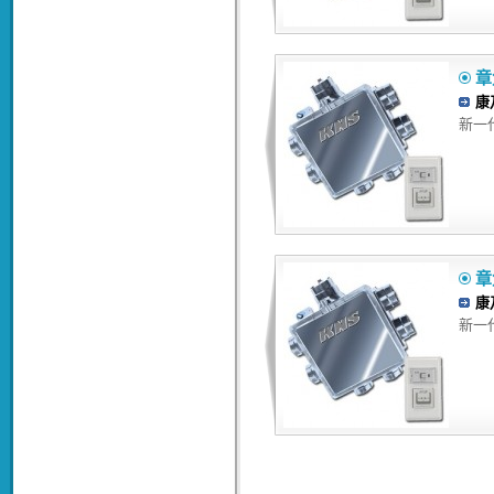
章
康
新一
章
康
新一