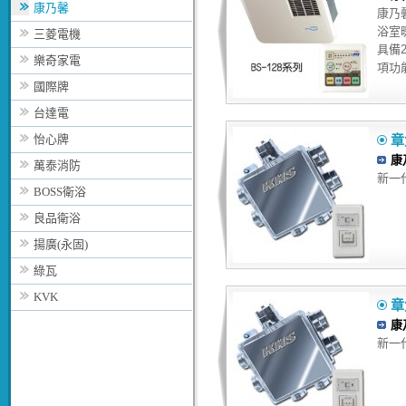
康乃馨
康乃馨B
浴室
三菱電機
具備
樂奇家電
項功能
國際牌
台達電
怡心牌
章
康
萬泰消防
新一
BOSS衛浴
良品衛浴
揚廣(永固)
綠瓦
KVK
章
康
新一