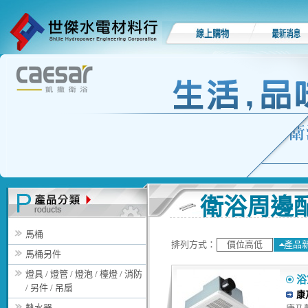
衛浴周邊配
馬桶
排列方式：
價位高低
產品
馬桶另件
燈具 / 燈管 / 燈泡 / 檯燈 / 消防
浴室
/ 另件 / 吊扇
康
熱水器