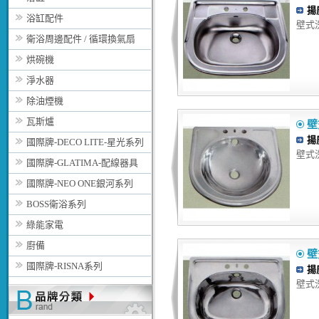
揚
浴缸配件
壁式洗
衛浴周邊配件 / 循環換氣扇
烘碗機
淨水器
除油煙機
瓦斯爐
壁
揚
國際牌-DECO LITE-星光系列
壁式洗
國際牌-GLATIMA-配線器具
國際牌-NEO ONE銀河系列
BOSS衛浴系列
綠能家電
廚備
壁
國際牌-RISNA系列
揚
壁式洗