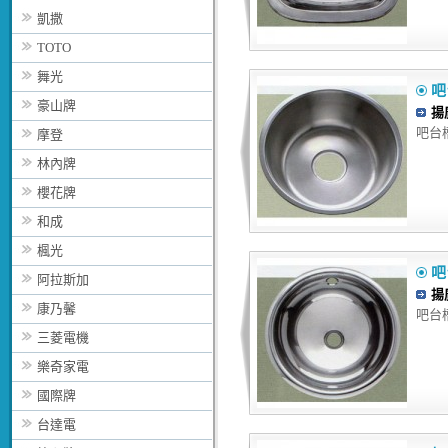
凱撒
TOTO
舞光
吧
豪山牌
揚
吧台槽 
摩登
林內牌
櫻花牌
和成
楓光
吧
阿拉斯加
揚
康乃馨
吧台槽 
三菱電機
樂奇家電
國際牌
台達電