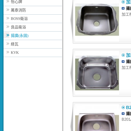
怡心牌
加
揚
萬泰消防
加工槽 
BOSS衛浴
良品衛浴
揚廣(永固)
綠瓦
KVK
加
揚
加工槽 
B2
揚
B201A