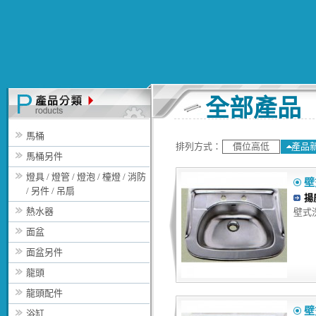
全部產品
馬桶
排列方式：
價位高低
產品
馬桶另件
燈具 / 燈管 / 燈泡 / 檯燈 / 消防
壁
/ 另件 / 吊扇
揚
熱水器
壁式洗
面盆
面盆另件
龍頭
龍頭配件
壁
浴缸