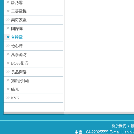
康乃馨
三菱電機
樂奇家電
國際牌
台達電
怡心牌
萬泰消防
BOSS衛浴
良品衛浴
揚廣(永固)
綠瓦
KVK
/
關於我們
電話：04-22025555 E-mail：sh