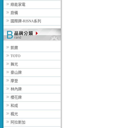
綠能家電
廚備
國際牌-RISNA系列
凱撒
TOTO
舞光
豪山牌
摩登
林內牌
櫻花牌
和成
楓光
阿拉斯加