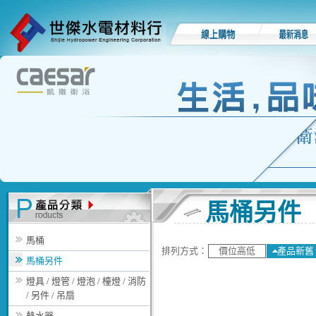
馬桶另件
馬桶
排列方式：
價位高低
產品新舊
馬桶另件
燈具 / 燈管 / 燈泡 / 檯燈 / 消防
/ 另件 / 吊扇
熱水器