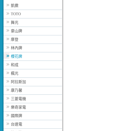
凱撒
TOTO
舞光
豪山牌
摩登
林內牌
櫻花牌
和成
楓光
阿拉斯加
康乃馨
三菱電機
樂奇家電
國際牌
台達電