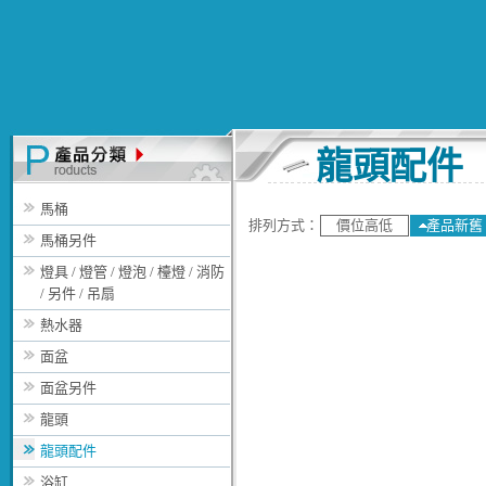
龍頭配件
馬桶
排列方式：
價位高低
產品新舊
馬桶另件
燈具 / 燈管 / 燈泡 / 檯燈 / 消防
/ 另件 / 吊扇
熱水器
面盆
面盆另件
龍頭
龍頭配件
浴缸