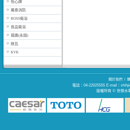
怡心牌
萬泰消防
BOSS衛浴
良品衛浴
揚廣(永固)
綠瓦
KVK
/
關於我們
電話：04-22025555 E-mail：sh
版權所有 © 世傑水電材料行