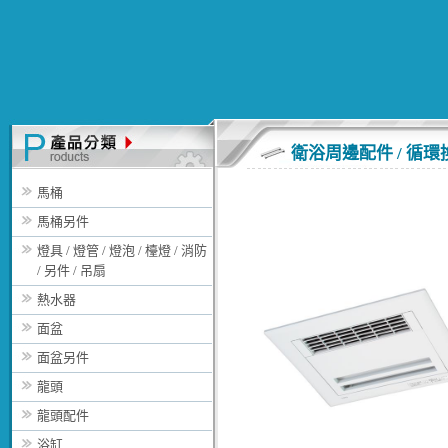
衛浴周邊配件 / 循
馬桶
馬桶另件
燈具 / 燈管 / 燈泡 / 檯燈 / 消防
/ 另件 / 吊扇
熱水器
面盆
面盆另件
龍頭
龍頭配件
浴缸