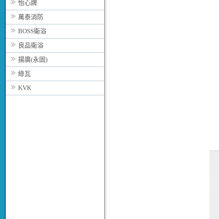
怡心牌
萬泰消防
BOSS衛浴
良品衛浴
揚廣(永固)
綠瓦
KVK