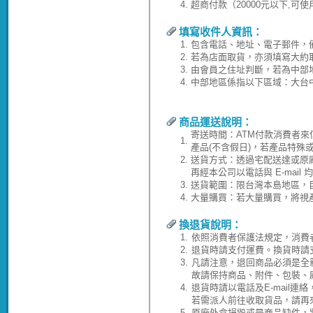
4.
超商付款（20000元以下,可
填寫收件人資訊：
1.
包含電話、地址、電子郵件，
2.
若為店面取貨，亦須填寫大約
3.
由會員之住址判斷，若為中部
4.
中部地區係指以下區域：大台
商品運送說明：
寄送時間：ATM付款消費者來
1.
產品(不含假日)，若產品特殊
2.
送貨方式：透過宅配送達或原
再經本公司以電話與 E-ma
3.
送貨範圍：限台灣本島地區，
4.
大量購買：若大量購買，將視
換退貨說明：
1.
依照消費者保護法規定，消費
2.
退貨時請支付運費。換貨時請
3.
凡請注意，退回商品必須是全
故請保持商品、附件、包裝、
4.
退貨時請以電話及E-mail連
若需派人前往收取貨品，請再
5.
原廠外盒損毀或是商品缺件，