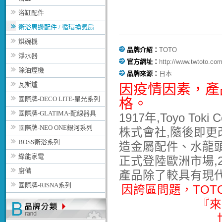
浴缸配件
衛浴周邊配件 / 循環換氣扇
烘碗機
品牌介紹：
TOTO
淨水器
官方網址：
http://www.twtoto.com
除油煙機
品牌來源：
日本
瓦斯爐
因疫情因素，
產
國際牌-DECO LITE-星光系列
格。
國際牌-GLATIMA-配線器具
1917年,Toyo T
國際牌-NEO ONE銀河系列
株式會社,隨後即更改
BOSS衛浴系列
造金屬配件、水龍頭與
綠能家電
正式登陸歐洲市場,2
廚備
產品除了較具有現
國際牌-RISNA系列
因誇區問題，TO
『來