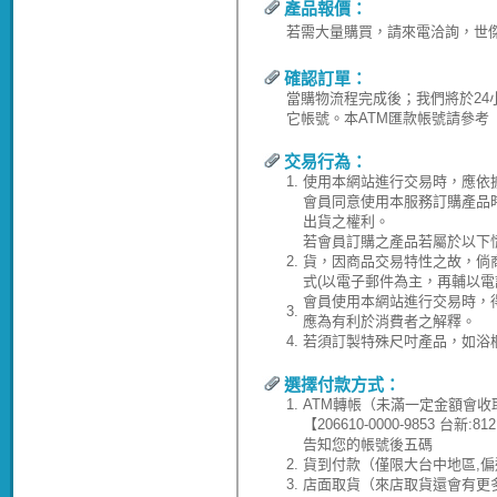
產品報價：
若需大量購買，請來電洽詢，世傑水電
確認訂單：
當購物流程完成後；我們將於24
它帳號。本ATM匯款帳號請參考
交易行為：
1.
使用本網站進行交易時，應依
會員同意使用本服務訂購產品
出貨之權利。
若會員訂購之產品若屬於以下
2.
貨，因商品交易特性之故，倘
式(以電子郵件為主，再輔以電
會員使用本網站進行交易時，
3.
應為有利於消費者之解釋。
4.
若須訂製特殊尺吋產品，如浴
選擇付款方式：
1.
ATM轉帳（未滿一定金額會收
【206610-0000-9853 台
告知您的帳號後五碼
2.
貨到付款（僅限大台中地區,偏
3.
店面取貨（來店取貨還會有更