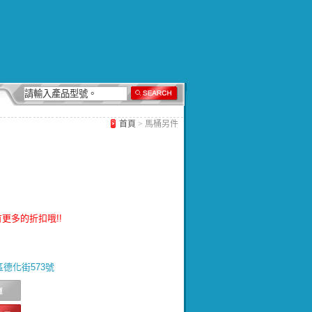
首頁
> 馬桶另件
更多的折扣哦!!
北區德化街573號