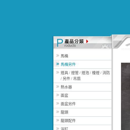
馬桶
馬桶另件
燈具 / 燈管 / 燈泡 / 檯燈 / 消防
/ 另件 / 吊扇
熱水器
面盆
面盆另件
龍頭
龍頭配件
浴缸