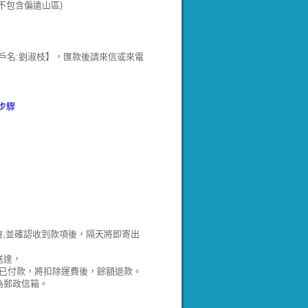
不包含偏遠山區)
郵局:700 戶名:劉淑枝】，匯款後請來信或來電
步驟
時,並確認收到款項後，隔天將即寄出
送達，
，若已付款，將扣除運費後，餘額退款。
為郵政信箱。