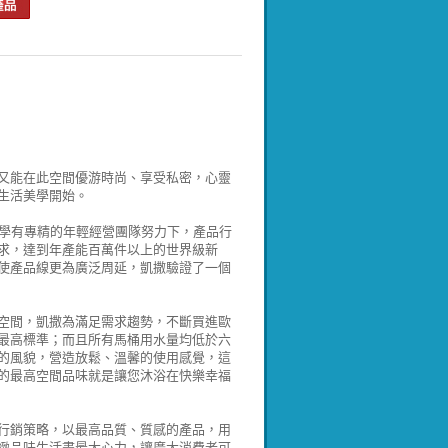
又能在此空間優游時尚、享受私密，心靈
生活美學開始。
在學有專精的年輕經營團隊努力下，產品行
要求，達到年產能百萬件以上的世界級新
使產品線更為廣泛周延，凱撒驗證了一個
空間，凱撒為滿足需求趨勢，不斷買進歐
最高標準；而且所有馬桶用水量均低於六
的風貌，營造放鬆、溫馨的使用感覺，這
的最高空間品味就是讓您沐浴在快樂幸福
行銷策略，以最高品質、質感的產品，用
緻品味生活盡最大心力，讓廣大消費者可