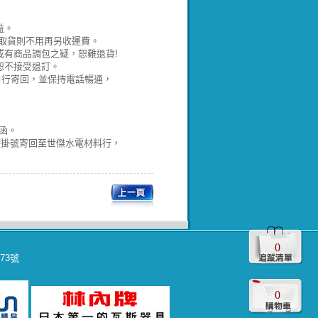
益。
取貨則不用再另收運費。
有商品調包之疑，恕難退貨!
恕不接受退訂。
並自行寄回，並保持電話暢通，
函。
請掛號寄回至世傑水電材料行，
0
573號
0