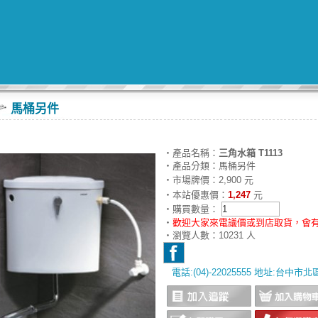
馬桶另件
‧產品名稱：
三角水箱 T1113
‧產品分類：馬桶另件
‧市場牌價：2,900 元
‧本站優惠價：
1,247
元
‧購買數量：
‧
歡迎大家來電議價或到店取貨，會有
‧瀏覽人數：10231 人
電話:(04)-22025555 地址:台中市
‧