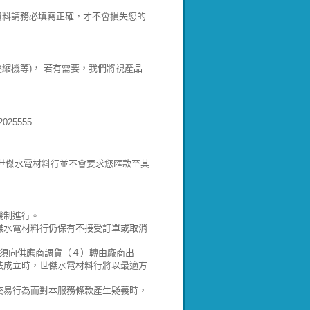
資料請務必填寫正確，才不會損失您的
壓縮機等)， 若有需要，我們將視產品
25555
!世傑水電材料行並不會要求您匯款至其
機制進行。
傑水電材料行仍保有不接受訂單或取消
）須向供應商調貨（４）轉由廠商出
法成立時，世傑水電材料行將以最適方
交易行為而對本服務條款產生疑義時，