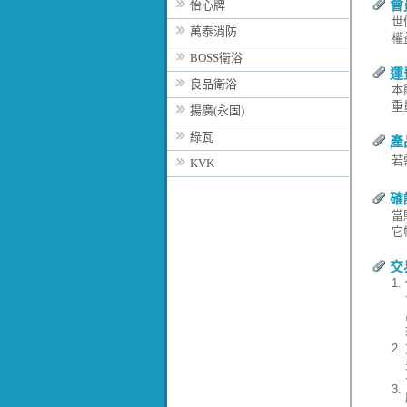
會
怡心牌
世
萬泰消防
權
BOSS衛浴
運
良品衛浴
本
重
揚廣(永固)
綠瓦
產
若
KVK
確
當
它
交
1.
2.
3.