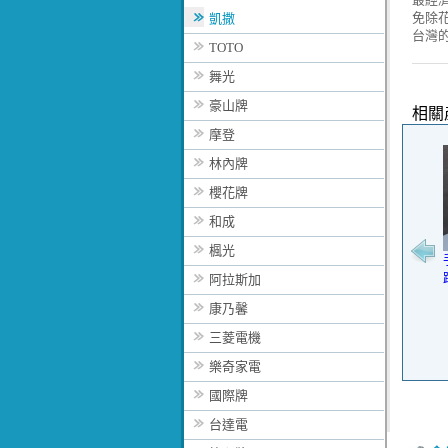
免除
凱撒
台灣
TOTO
舞光
豪山牌
相關
摩登
林內牌
櫻花牌
和成
楓光
阿拉斯加
康乃馨
三菱電機
樂奇家電
國際牌
台達電