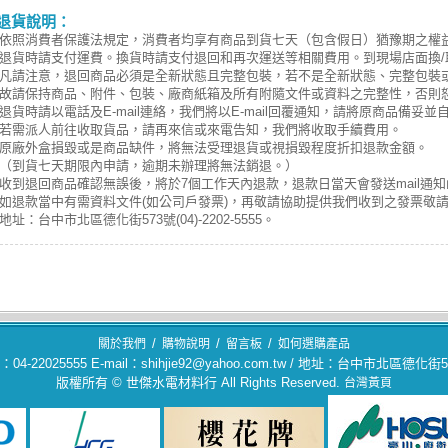
退貨說明：
依照消費者保護法規定，消費者均享有商品到貨七天（包含假日）猶豫期之權
退貨時請支付運費。換貨時請支付退回和再次運送等相關費用。到現場店面換/
凡請注意，退回商品必須是全新狀態且完整包裝，若不是全新狀態、完整包裝或
故請保持商品、附件、包裝、廠商紙箱及所有附隨文件或資料之完整性，否則
退貨時請以電話及E-mail連絡，我們將以E-mail回覆通知，請將原商品備妥
若需派人前往收取貨品，請再來信或來電告知，我們將收取手續費用。
原廠外盒損毀或是商品缺件，將無法受理退貨或視損毀程度折扣退款金額。
（到貨七天期限內申請，逾期未辦理將無法銷退。）
收到退回商品確認無誤後，將於7個工作天內退款，退款日當天會發送mail通知
如退款當中有需資料文件(如公司戶發票)，再敬請協助提供我們收到之發票敬
地址：台中市北區德化街573號(04)-2202-5555。
/
/
/
關於我們
購物說明
留言板
如何選購產品
04-22025555 E-mail：shihjie92@yahoo.com.tw / 地址：台中市北區德化街
版權所有 © 世傑水電材料行 All Rights Reserved.
台灣黃頁