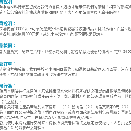
員說明
傑水電材料行希望您成為我們的會員，這樣才能確保我們的服務！相關的聯絡
益。若您怕資料外洩或有隱私相關問題，也可不用註冊會員，直接購物。
費說明：
館購物滿10000以上可享免運費(但不包含瓷器等較重物品，例如馬桶、面盆、
量各別加收運費300元起，或先來電洽詢，造成不便敬請見諒。
品報價：
需大量購買，請來電洽詢，世傑水電材料行將會給您更優惠的價格。 電話:04-220
認訂單：
購物流程完成後；我們將於24小時內回覆您；如遇假日將於兩天內回覆；注意
帳號。本ATM匯款帳號請參考【選擇付款方式】
易行為：
使用本網站進行交易時，應依據世傑水電材料行所提供之確認商品數量及價格
會員同意使用本服務訂購產品時，於世傑水電材料行通知確認交易成立前，世
出貨之權利。
若會員訂購之產品若屬於以下情形：（１）舊商品（２）商品頁顯示0元（３
貨，因商品交易特性之故，倘商品缺絕、或廠商因故無法順利供貨導致訂單無
式(以電子郵件為主，再輔以電話、郵遞或傳真等)告知。
會員使用本網站進行交易時，得依照消費者保護法之規定行使權利。因會員之
應為有利於消費者之解釋。