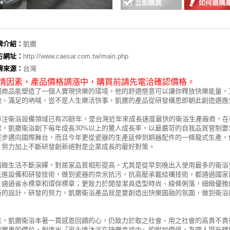
牌介紹：
凱撒
方網址：
http://www.caesar.com.tw/main.php
牌來源：
台灣
情因素，
產品價格調漲中，購買前請先電洽確認價格。
個商品能塑造了一個人實現快樂的環境，他的舒適愜意可以讓你釋放快樂能量，
快、滿足的吶喊，豈不是人生樂活快事，凱撒的產品從研發構思即朝此創造適逸
專注衛浴設備領域已有20餘年，是台灣近年來成長速度最快的衛浴生產廠商，
球，凱撒衛浴創下每年成長30%以上的驚人成長率，以最嚴苛的自我品質管制
逐步邁向國際舞台，而且今年更從瓷器的生產延伸到銅器配件的一條龍式生產，
，努力加上不斷研發創新絕對是企業成長的最好對策。
精緻生活不斷演繹，對居家品質相形提高，尤其是從早到晚出入使用最多的衛浴
先進設備和研發技術，做到瓷器的奈米抗污，抗高壓承載結構技術，都通過國家
，通過省水標章和環保標章；更致力於開發潔具造型時尚、線條俐落，細緻優雅
新的設計、研發的努力，凱撒衛浴產品就是要創造出快樂圓融的氛圍，做到衛浴
來，凱撒衛浴本著一貫感恩回饋的心，仍致力於取之社會、用之社會的高貴不貴
濟實惠的價位，創造出「家永遠沐浴在快樂幸福中」的附加價值，為國人提升精