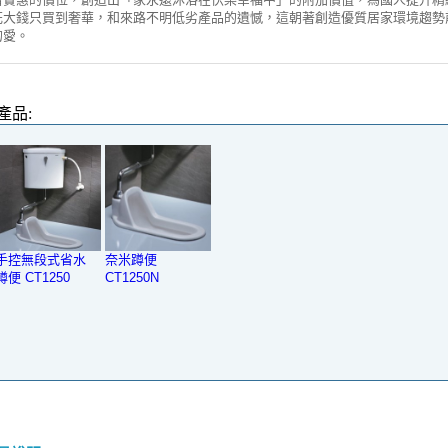
花大錢只買到奢華，和來路不明低劣產品的遺憾，這朝著創造優質居家環境趨勢
的愛。
產品:
手控無段式省水
奈米蹲便
蹲便 CT1250
CT1250N