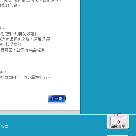
為郵政信箱。
益。
取貨則不用再另收運費。
有商品調包之疑，恕難退貨!
恕不接受退訂。
並自行寄回，並保持電話暢通，
函。
請掛號寄回至世傑水電材料行，
0
573號