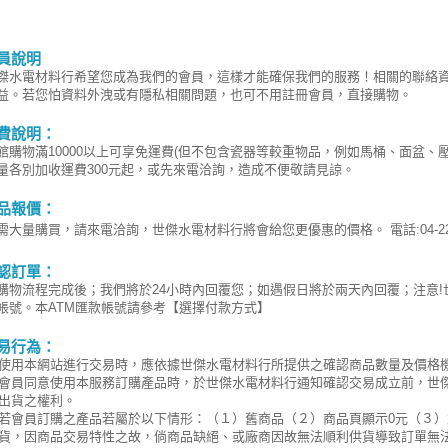
員說明
傑水電材料行希望您成為我們的會員，這樣才能確保我們的服務！相關的聯絡
益。若您怕資料外洩或有隱私相關問題，也可不用註冊會員，直接購物。
費說明：
館購物滿10000以上可享免運費(但不包含瓷器等較重物品，例如馬桶、面盆、
量各別加收運費300元起，或先來電洽詢，造成不便敬請見諒。
品報價：
需大量購買，請來電洽詢，世傑水電材料行將會給您更優惠的價格。 電話:04-220
認訂單：
購物流程完成後；我們將於24小時內回覆您；如遇假日將於兩天內回覆；注意
帳號。本ATM匯款帳號請參考【選擇付款方式】
易行為：
使用本網站進行交易時，應依據世傑水電材料行所提供之確認商品數量及價格
會員同意使用本服務訂購產品時，於世傑水電材料行通知確認交易成立前，世
出貨之權利。
若會員訂購之產品若屬於以下情形：（１）舊商品（２）商品頁顯示0元（３
貨，因商品交易特性之故，倘商品缺絕、或廠商因故無法順利供貨導致訂單無