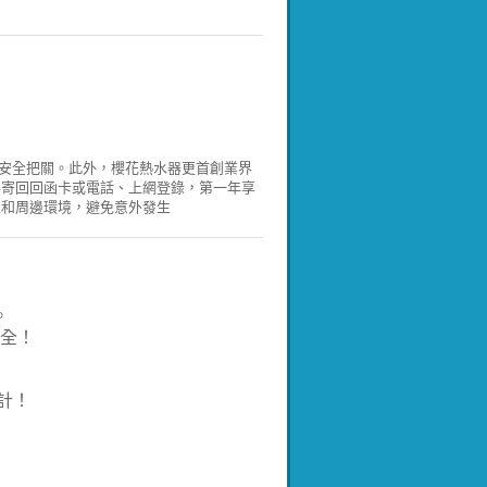
的安全把關。此外，櫻花熱水器更首創業界
要寄回回函卡或電話、上網登錄，第一年享
線和周邊環境，避免意外發生
。
全！
計！