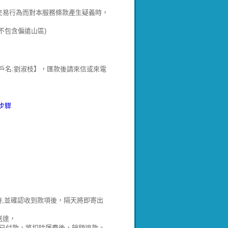
交易行為而對本服務條款產生疑義時，
不包含偏遠山區)
郵局:700 戶名:劉淑枝】，匯款後請來信或來電
步驟
時,並確認收到款項後，隔天將即寄出
送達，
，若已付款，將扣除運費後，餘額退款。