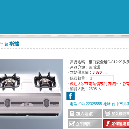
瓦斯爐
‧產品名稱：
兩口安全爐G-612KS(N
‧產品分類：瓦斯爐
‧本站優惠價：
3,870
元
‧購買數量：
‧
歡迎大家來電議價或到店取貨，會有
‧瀏覽人數：2608 人
電話:(04)-22025555 地址:台中市
‧