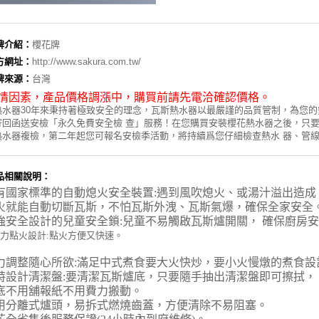
牌介紹：
櫻花牌
方網址：
http://www.sakura.com.tw/
牌來源：
台灣
情因素，
產品價格調漲中，購買前請先電洽確認價格。
熱水器30年來秉持著極致安全的理念，瓦斯熱水器以最嚴謹的品質管制，為您
寄回函送安檢「永久免費安全檢 查」服務！在您購買安裝櫻花熱水器之後，只
熱水器複檢，第二年起您可報名安檢季活動，將持續爲您仔細檢查熱水 器、管
品相關說明：
有國家標準的自動熄火安全裝置
:
遇到風吹熄火、或湯汁溢
出造成
就能自動切斷瓦斯，不怕瓦斯外洩、瓦斯氣爆，確
保全家安
全
強安全設計的
兒童安全鎖
:
兒童不易觸啟瓦斯爐開關，
確保
廚房安
力點火設計
:
點火方便又快速。
力調整隨心所欲
:
滿足中式煮食
要大火快炒，要小火慢燉的
煮食設
特設計清潔盤
:
要清潔瓦斯爐底
，
只要隨手抽出清潔盤即可擦
拭，
不用舖報紙不用費力搬動
。
用分離式爐頭
，
易拆式燃燒齒蓋
，
方便清除不易阻塞。