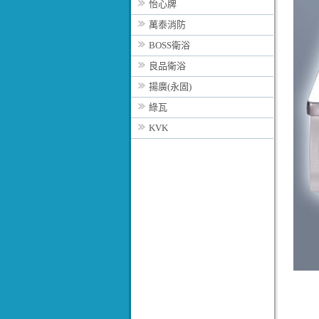
怡心牌
萬泰消防
BOSS衛浴
良品衛浴
揚廣(永固)
綠瓦
KVK