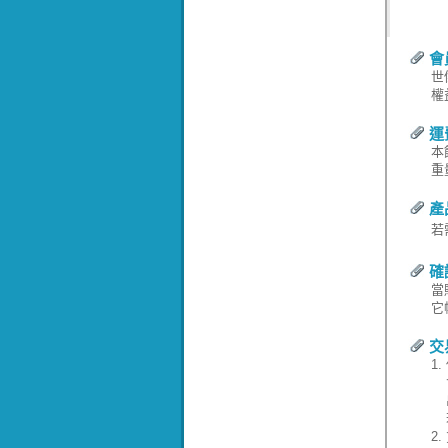
會
世
權
運
本
重
產
若
確
當
它
交
1.
2.