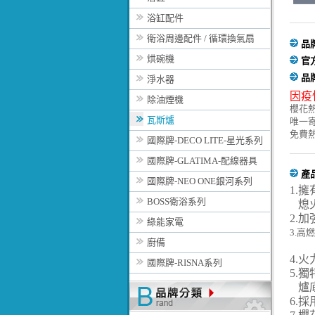
浴缸配件
衛浴周邊配件 / 循環換氣扇
品
烘碗機
官
品
淨水器
因疫
除油煙機
櫻花
瓦斯爐
唯一
免費
國際牌-DECO LITE-星光系列
國際牌-GLATIMA-配線器具
產
國際牌-NEO ONE銀河系列
1.
擁
BOSS衛浴系列
熄火
2.
加
綠能家電
3.
高燃
廚備
4.
火
國際牌-RISNA系列
5.
獨
爐底
6.
採