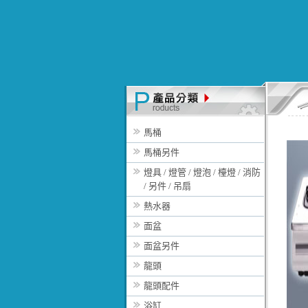
馬桶
馬桶另件
燈具 / 燈管 / 燈泡 / 檯燈 / 消防
/ 另件 / 吊扇
熱水器
面盆
面盆另件
龍頭
龍頭配件
浴缸