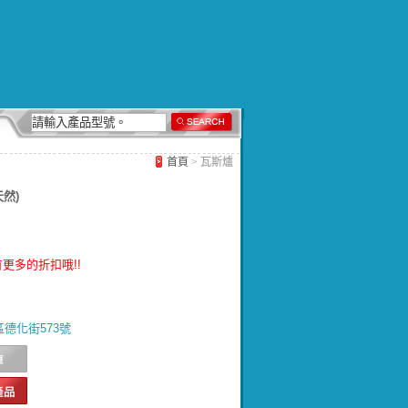
首頁
> 瓦斯爐
天然)
更多的折扣哦!!
北區德化街573號