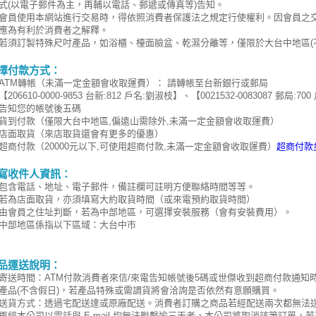
式(以電子郵件為主，再輔以電話、郵遞或傳真等)告知。
會員使用本網站進行交易時，得依照消費者保護法之規定行使權利。因會員之
應為有利於消費者之解釋。
若須訂製特殊尺吋產品，如浴櫃、檯面臉盆、乾濕分離等，僅限於大台中地區(
擇付款方式：
ATM轉帳（未滿一定金額會收取運費）： 請轉帳至台新銀行或郵局
【206610-0000-9853 台新:812 戶名:劉淑枝】、【0021532-0083087 
告知您的帳號後五碼
貨到付款（僅限大台中地區,偏遠山需除外,未滿一定金額會收取運費）
店面取貨（來店取貨還會有更多的優惠）
超商付款（20000元以下,可使用超商付款,未滿一定金額會收取運費）
超商付款
寫收件人資訊：
包含電話、地址、電子郵件，備註欄可註明方便聯絡時間等等。
若為店面取貨，亦須填寫大約取貨時間（或來電預約取貨時間）
由會員之住址判斷，若為中部地區
，可選擇安裝服務（會有安裝費用）。
中部地區係指以下區域：大台中市
品運送說明：
寄送時間：ATM付款消費者來信/來電告知帳號後5碼或世傑收到超商付款通知
產品(不含假日)，若產品特殊或需調貨將會洽詢是否依然有意願購買。
送貨方式：透過宅配送達或原廠配送。消費者訂購之商品若經配送兩次都無法
再經本公司以電話與 E-mail 均無法聯繫逾三天者，本公司將取消該筆訂單