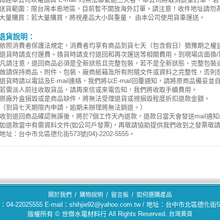
送貨範圍：限台灣本島地區，目前暫不開放海外訂單。請注意！收件地址請勿
大量購買：若大量購買，將視產品大小與重量， 由本公司使用貨車運送。
退貨說明：
依照消費者保護法規定，消費者均享有商品到貨七天（包含假日）猶豫期之權
退貨時請支付運費。換貨時請支付退回和再次運送等相關費用。到現場店面換/
凡請注意，退回商品必須是全新狀態且完整包裝，若不是全新狀態、完整包裝或
故請保持商品、附件、包裝、廠商紙箱及所有附隨文件或資料之完整性，否則
退貨時請以電話及E-mail連絡，我們將以E-mail回覆通知，請將原商品備妥
若需派人前往收取貨品，請再來信或來電告知，我們將收取手續費用。
原廠外盒損毀或是商品缺件，將無法受理退貨或視損毀程度折扣退款金額。
（到貨七天期限內申請，逾期未辦理將無法銷退。）
收到退回商品確認無誤後，將於7個工作天內退款，退款日當天會發送mail通知
如退款當中有需資料文件(如公司戶發票)，再敬請協助提供我們收到之發票敬
地址：台中市北區德化街573號(04)-2202-5555。
/
/
/
關於我們
購物說明
留言板
如何選購產品
04-22025555 E-mail：shihjie92@yahoo.com.tw / 地址：台中市北區德化街
版權所有 © 世傑水電材料行 All Rights Reserved.
台灣黃頁