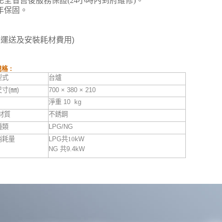
花全省售後服務保證
(24
小時內到府維修
)。
年保固。
含運送及安裝耗材費用)
格 :
型式
台爐
尺寸
(
㎜
)
700 × 380 × 210
淨重
10 kg
材質
不銹鋼
種類
LPG/NG
消耗量
LPG
共10
kW
NG
共
9.4kW