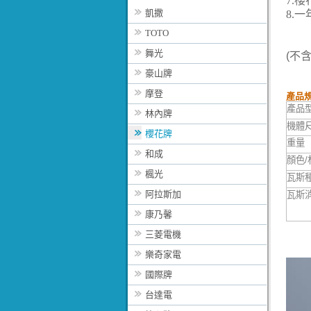
7.
櫻
凱撒
8.
一
TOTO
舞光
(不
豪山牌
摩登
產品規
產品
林內牌
機體
櫻花牌
重量
和成
顏色
/
楓光
瓦斯
阿拉斯加
瓦斯
康乃馨
三菱電機
樂奇家電
國際牌
台達電