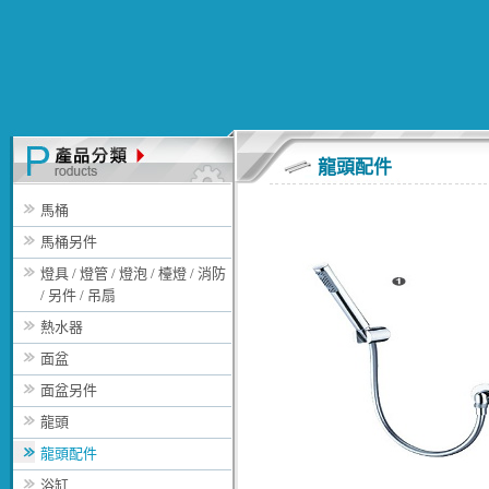
龍頭配件
馬桶
馬桶另件
燈具 / 燈管 / 燈泡 / 檯燈 / 消防
/ 另件 / 吊扇
熱水器
面盆
面盆另件
龍頭
龍頭配件
浴缸