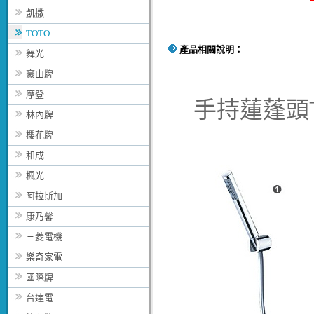
凱撒
TOTO
產品相關說明：
舞光
豪山牌
摩登
手持蓮蓬頭TX
林內牌
櫻花牌
和成
楓光
阿拉斯加
康乃馨
三菱電機
樂奇家電
國際牌
台達電