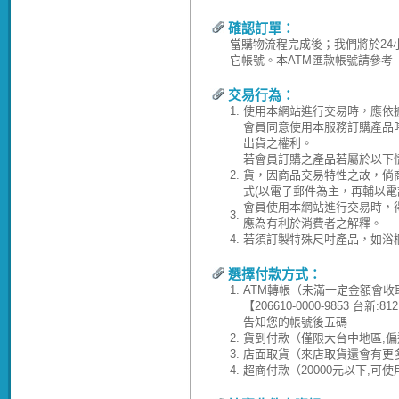
確認訂單：
當購物流程完成後；我們將於24
它帳號。本ATM匯款帳號請參考
交易行為：
1.
使用本網站進行交易時，應依
會員同意使用本服務訂購產品
出貨之權利。
若會員訂購之產品若屬於以下
2.
貨，因商品交易特性之故，倘
式(以電子郵件為主，再輔以電
會員使用本網站進行交易時，
3.
應為有利於消費者之解釋。
4.
若須訂製特殊尺吋產品，如浴
選擇付款方式：
1.
ATM轉帳（未滿一定金額會收
【206610-0000-9853 台
告知您的帳號後五碼
2.
貨到付款（僅限大台中地區,偏
3.
店面取貨（來店取貨還會有更
4.
超商付款（20000元以下,可