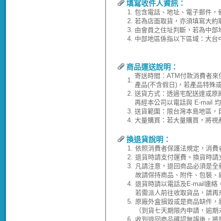
填寫收件人資訊：
1.
包含電話、地址、電子郵件，
2.
若為店面取貨，亦須填寫大約
3.
由會員之住址判斷，若為中部
4.
中部地區係指以下區域：大台
商品運送說明：
寄送時間：ATM付款消費者來
1.
產品(不含假日)，若產品特殊
2.
送貨方式：透過宅配送達或原
再經本公司以電話與 E-ma
3.
送貨範圍：限台灣本島地區，
4.
大量購買：若大量購買，將視
換退貨說明：
1.
依照消費者保護法規定，消費
2.
退貨時請支付運費。換貨時請
3.
凡請注意，退回商品必須是全
故請保持商品、附件、包裝、
4.
退貨時請以電話及E-mail連
若需派人前往收取貨品，請再
5.
原廠外盒損毀或是商品缺件，
（到貨七天期限內申請，逾期
6.
收到退回商品確認無誤後，將於