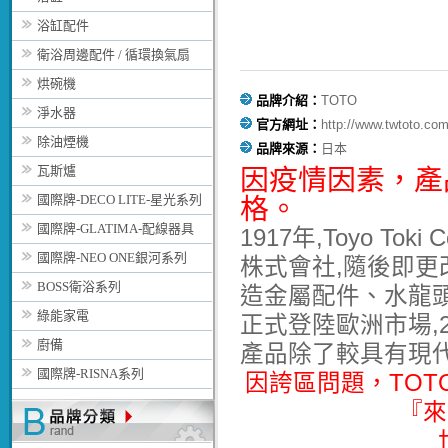
浴缸配件
衛浴周邊配件 / 循環換氣扇
烘碗機
品牌介紹：
TOTO
淨水器
官方網址：
http://www.twtoto.com
除油煙機
品牌來源：
日本
瓦斯爐
因疫情因素，
產
國際牌-DECO LITE-星光系列
格。
國際牌-GLATIMA-配線器具
1917年,Toyo T
國際牌-NEO ONE銀河系列
株式會社,隨後即更改
BOSS衛浴系列
造金屬配件、水龍頭與
綠能家電
正式登陸歐洲市場,2
廚備
產品除了較具有現
國際牌-RISNA系列
因誇區問題，TO
『來