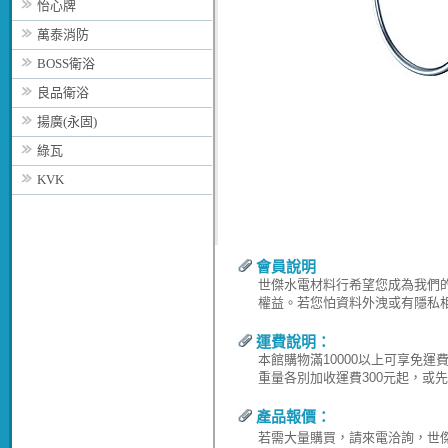
怡心牌
萬泰消防
BOSS衛浴
良品衛浴
揚廣(永固)
綠瓦
KVK
會員說明
世傑水電材料行希望您成為我們
權益。若您怕資料外洩或有隱私
運費說明：
本館購物滿10000以上可享免
重量各別加收運費300元起，或
產品報價：
若需大量購買，請來電洽詢，世傑水電