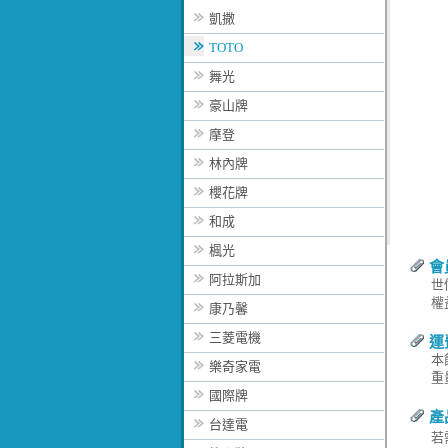
凱撒
TOTO
舞光
豪山牌
摩登
林內牌
櫻花牌
和成
楓光
會
阿拉斯加
世
權
康乃馨
三菱電機
運
本
樂奇家電
重
國際牌
產
台達電
若