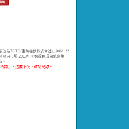
即更改為TOTO(東陶機器株式會社),1946年開
陸歐洲市場,2010年開始提倡環保低碳生
更新。
電洽詢』，造成不便，敬請見諒。