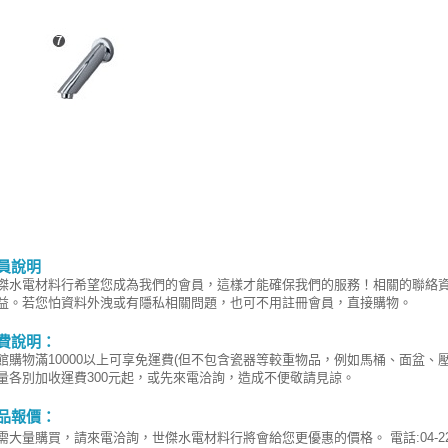
員說明
傑水電材料行希望您成為我們的會員，這樣才能確保我們的服務！相關的聯絡
益。若您怕資料外洩或有隱私相關問題，也可不用註冊會員，直接購物。
費說明：
館購物滿10000以上可享免運費(但不包含瓷器等較重物品，例如馬桶、面盆、
量各別加收運費300元起，或先來電洽詢，造成不便敬請見諒。
品報價：
需大量購買，請來電洽詢，世傑水電材料行將會給您更優惠的價格。 電話:04-220