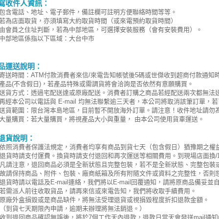
寫收件人資訊：
包含電話、地址、電子郵件，備註欄可註明方便聯絡時間等等。
若為店面取貨，亦須填寫大約取貨時間（或來電預約取貨時間）
由會員之住址判斷，若為中部地區
，可選擇安裝服務（會有安裝費用）。
中部地區係指以下區域：大台中市
品運送說明：
寄送時間：ATM付款消費者來信/來電告知帳號後5碼或世傑收到超商付款通知
產品(不含假日)，若產品特殊或需調貨將會洽詢是否依然有意願購買。
送貨方式：透過宅配送達或原廠配送。消費者訂購之商品若經配送兩次都無法
再經本公司以電話與 E-mail 均無法聯繫逾三天者，本公司將取消該筆訂單
送貨範圍：限台灣本島地區，目前暫不開放海外訂單。請注意！收件地址請勿
大量購買：若大量購買，將視產品大小與重量， 由本公司使用貨車運送。
退貨說明：
依照消費者保護法規定，消費者均享有商品到貨七天（包含假日）猶豫期之權
退貨時請支付運費。換貨時請支付退回和再次運送等相關費用。到現場店面換/
凡請注意，退回商品必須是全新狀態且完整包裝，若不是全新狀態、完整包裝或
故請保持商品、附件、包裝、廠商紙箱及所有附隨文件或資料之完整性，否則
退貨時請以電話及E-mail連絡，我們將以E-mail回覆通知，請將原商品備妥
若需派人前往收取貨品，請再來信或來電告知，我們將收取手續費用。
原廠外盒損毀或是商品缺件，將無法受理退貨或視損毀程度折扣退款金額。
（到貨七天期限內申請，逾期未辦理將無法銷退。）
收到退回商品確認無誤後，將於7個工作天內退款，退款日當天會發送mail通知