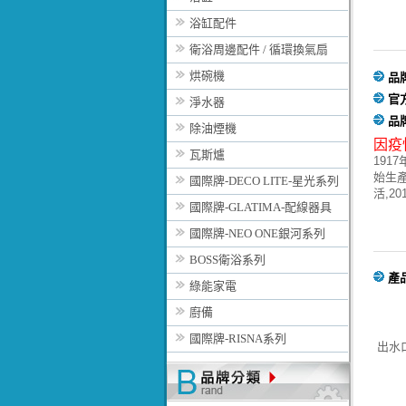
浴缸配件
衛浴周邊配件 / 循環換氣扇
烘碗機
品
官
淨水器
品
除油煙機
因疫
瓦斯爐
191
始生產
國際牌-DECO LITE-星光系列
活,2
國際牌-GLATIMA-配線器具
國際牌-NEO ONE銀河系列
BOSS衛浴系列
產
綠能家電
廚備
國際牌-RISNA系列
出水口