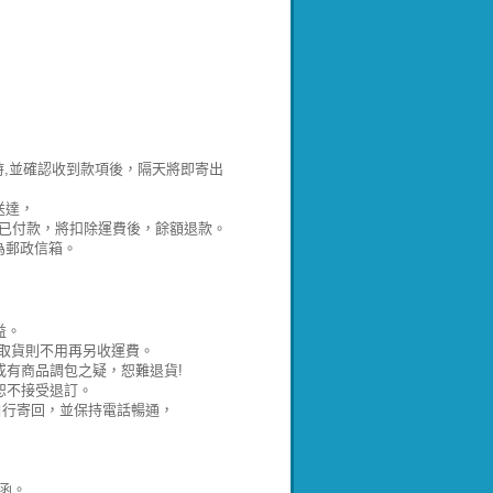
時,並確認收到款項後，隔天將即寄出
送達，
，若已付款，將扣除運費後，餘額退款。
為郵政信箱。
益。
取貨則不用再另收運費。
有商品調包之疑，恕難退貨!
恕不接受退訂。
並自行寄回，並保持電話暢通，
函。