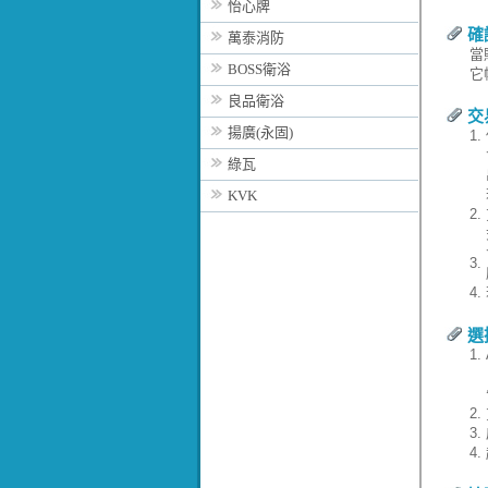
怡心牌
確
萬泰消防
當
BOSS衛浴
它
良品衛浴
交
揚廣(永固)
1.
綠瓦
KVK
2.
3.
4.
選
1.
2.
3.
4.