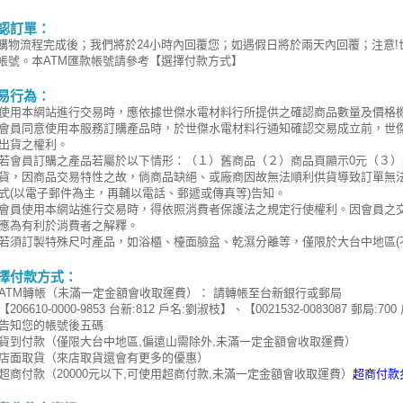
認訂單：
購物流程完成後；我們將於24小時內回覆您；如遇假日將於兩天內回覆；注意
帳號。本ATM匯款帳號請參考【選擇付款方式】
易行為：
使用本網站進行交易時，應依據世傑水電材料行所提供之確認商品數量及價格
會員同意使用本服務訂購產品時，於世傑水電材料行通知確認交易成立前，世
出貨之權利。
若會員訂購之產品若屬於以下情形：（１）舊商品（２）商品頁顯示0元（３
貨，因商品交易特性之故，倘商品缺絕、或廠商因故無法順利供貨導致訂單無
式(以電子郵件為主，再輔以電話、郵遞或傳真等)告知。
會員使用本網站進行交易時，得依照消費者保護法之規定行使權利。因會員之
應為有利於消費者之解釋。
若須訂製特殊尺吋產品，如浴櫃、檯面臉盆、乾濕分離等，僅限於大台中地區(
擇付款方式：
ATM轉帳（未滿一定金額會收取運費）： 請轉帳至台新銀行或郵局
【206610-0000-9853 台新:812 戶名:劉淑枝】、【0021532-0083087 
告知您的帳號後五碼
貨到付款（僅限大台中地區,偏遠山需除外,未滿一定金額會收取運費）
店面取貨（來店取貨還會有更多的優惠）
超商付款（20000元以下,可使用超商付款,未滿一定金額會收取運費）
超商付款