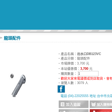
龍頭配件
‧產品名稱：
出水口DB123VC
‧產品分類：龍頭配件
‧市場牌價：3,700 元
‧本站優惠價：
3,700
元
‧購買數量：
‧
歡迎大家來電議價或到店取貨，會有
‧瀏覽人數：3079 人
電話:(04)-22025555 地址:台中市
‧