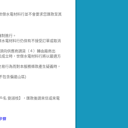
!世傑水電材料行並不會要求您匯款至其
機制進行。
傑水電材料行仍保有不接受訂單或取消
）須向供應商調貨（４）轉由廠商出
法成立時，世傑水電材料行將以最適方
交易行為而對本服務條款產生疑義時，
不包含偏遠山區)
郵局:700 戶名:劉淑枝】，匯款後請來信或來電
步驟