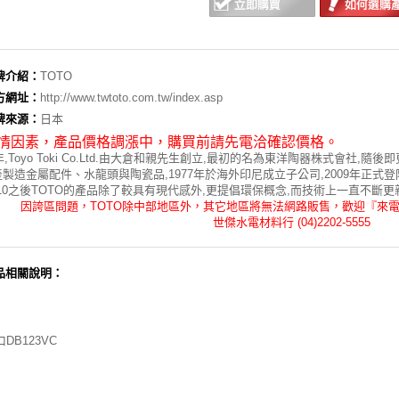
牌介紹：
TOTO
方網址：
http://www.twtoto.com.tw/index.asp
牌來源：
日本
情因素，
產品價格調漲中，購買前請先電洽確認價格。
7年,Toyo Toki Co.Ltd.由大倉和親先生創立,最初的名為東洋陶器株式會社,隨後
製造金屬配件、水龍頭與陶瓷品,1977年於海外印尼成立子公司,2009年正式登
010之後TOTO的產品除了較具有現代感外,更提倡環保概念,而技術上一直不斷
因誇區問題，TOTO除中部地區外，其它地區將無法網路販售，歡迎『來
世傑水電材料行 (04)2202-5555
品相關說明：
DB123VC