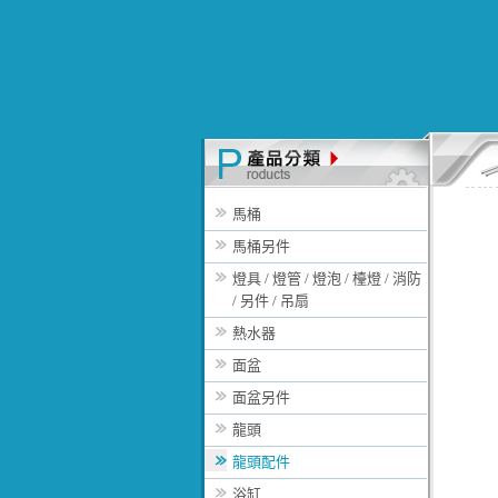
馬桶
馬桶另件
燈具 / 燈管 / 燈泡 / 檯燈 / 消防
/ 另件 / 吊扇
熱水器
面盆
面盆另件
龍頭
龍頭配件
浴缸