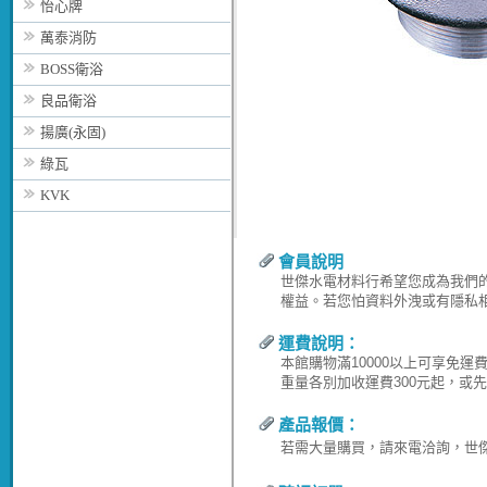
怡心牌
萬泰消防
BOSS衛浴
良品衛浴
揚廣(永固)
綠瓦
KVK
會員說明
世傑水電材料行希望您成為我們
權益。若您怕資料外洩或有隱私
運費說明：
本館購物滿10000以上可享免
重量各別加收運費300元起，或
產品報價：
若需大量購買，請來電洽詢，世傑水電