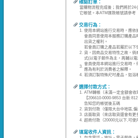
確認訂單：
當購物流程完成後；我們將於24
它帳號。本ATM匯款帳號請參考
交易行為：
1.
使用本網站進行交易時，應依
會員同意使用本服務訂購產品
出貨之權利。
若會員訂購之產品若屬於以下
2.
貨，因商品交易特性之故，倘
式(以電子郵件為主，再輔以電
會員使用本網站進行交易時，
3.
應為有利於消費者之解釋。
4.
若須訂製特殊尺吋產品，如浴
選擇付款方式：
1.
ATM轉帳（未滿一定金額會收
【206610-0000-9853 台
告知您的帳號後五碼
2.
貨到付款（僅限大台中地區,偏
3.
店面取貨（來店取貨還會有更
4.
超商付款（20000元以下,可
填寫收件人資訊：
1.
包含電話、地址、電子郵件，