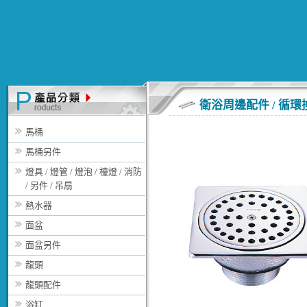
衛浴周邊配件 / 循
馬桶
馬桶另件
燈具 / 燈管 / 燈泡 / 檯燈 / 消防
/ 另件 / 吊扇
熱水器
面盆
面盆另件
龍頭
龍頭配件
浴缸