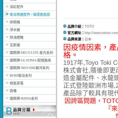
浴缸配件
衛浴周邊配件 / 循環換氣扇
烘碗機
品牌介紹：
TOTO
淨水器
官方網址：
http://www.twtoto.com
除油煙機
品牌來源：
日本
瓦斯爐
因疫情因素，
產
國際牌-DECO LITE-星光系列
格。
國際牌-GLATIMA-配線器具
1917年,Toyo T
國際牌-NEO ONE銀河系列
株式會社,隨後即更改
BOSS衛浴系列
造金屬配件、水龍頭與
綠能家電
正式登陸歐洲市場,2
廚備
產品除了較具有現
國際牌-RISNA系列
因誇區問題，TO
『來