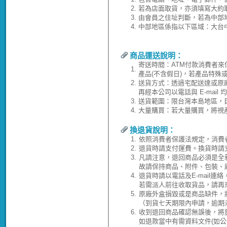
2.
若為店面取貨，亦須填寫大約
3.
由會員之住址判斷，若為中部
4.
中部地區係指以下區域：大台
商品運送說明：
寄送時間：ATM付款消費者來
1.
產品(不含假日)，若產品特殊
2.
送貨方式：透過宅配送達或原
再經本公司以電話與 E-ma
3.
送貨範圍：限台灣本島地區，
4.
大量購買：若大量購買，將視
換退貨說明：
1.
依照消費者保護法規定，消費
2.
退貨時請支付運費。換貨時請
3.
凡請注意，退回商品必須是全
故請保持商品、附件、包裝、
4.
退貨時請以電話及E-mail連
若需派人前往收取貨品，請再
5.
原廠外盒損毀或是商品缺件，
（到貨七天期限內申請，逾期
6.
收到退回商品確認無誤後，將於
如退款當中有需資料文件(如