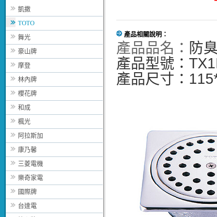
凱撒
TOTO
產品相關說明：
舞光
產品品名：
防
豪山牌
產品型號：TX1
摩登
產品尺寸：115*
林內牌
櫻花牌
和成
楓光
阿拉斯加
康乃馨
三菱電機
樂奇家電
國際牌
台達電