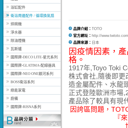
浴缸配件
衛浴周邊配件 / 循環換氣扇
烘碗機
品牌介紹：
TOTO
淨水器
官方網址：
http://www.twtoto.com
除油煙機
品牌來源：
日本
瓦斯爐
因疫情因素，
產
國際牌-DECO LITE-星光系列
格。
國際牌-GLATIMA-配線器具
1917年,Toyo T
國際牌-NEO ONE銀河系列
株式會社,隨後即更改
BOSS衛浴系列
造金屬配件、水龍頭與
綠能家電
正式登陸歐洲市場,2
廚備
產品除了較具有現
國際牌-RISNA系列
因誇區問題，TO
『來