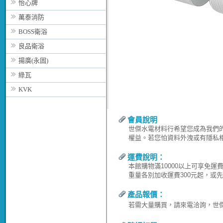
怡心牌
萬泰消防
BOSS衛浴
良品衛浴
揚廣(永固)
綠瓦
KVK
會員說明
世傑水電材料行希望您成為我們
權益。若您怕資料外洩或有隱私
運費說明：
本館購物滿10000以上可享免
重量各別加收運費300元起，或
產品報價：
若需大量購買，請來電洽詢，世傑水電