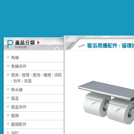
衛浴周邊配件 / 循
馬桶
馬桶另件
燈具 / 燈管 / 燈泡 / 檯燈 / 消防
/ 另件 / 吊扇
熱水器
面盆
面盆另件
龍頭
龍頭配件
浴缸