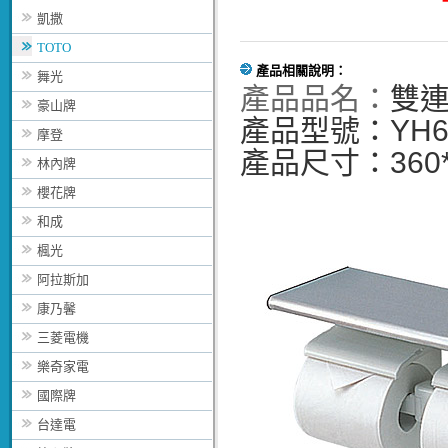
凱撒
TOTO
產品相關說明：
舞光
產品品名：
雙
豪山牌
產品型號：YH6
摩登
產品尺寸：360*
林內牌
櫻花牌
和成
楓光
阿拉斯加
康乃馨
三菱電機
樂奇家電
國際牌
台達電