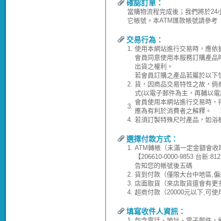
確認訂單：
當購物流程完成後；我們將於24
它帳號。本ATM匯款帳號請參考
交易行為：
1.
使用本網站進行交易時，應依
會員同意使用本服務訂購產品
出貨之權利。
若會員訂購之產品若屬於以下
2.
貨，因商品交易特性之故，倘
式(以電子郵件為主，再輔以電
會員使用本網站進行交易時，
3.
應為有利於消費者之解釋。
4.
若須訂製特殊尺吋產品，如浴
選擇付款方式：
1.
ATM轉帳（未滿一定金額會收
【206610-0000-9853 台
告知您的帳號後五碼
2.
貨到付款（僅限大台中地區,偏
3.
店面取貨（來店取貨還會有更
4.
超商付款（20000元以下,可
填寫收件人資訊：
1.
包含電話、地址、電子郵件，