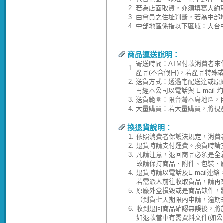
2.
若為店面取貨，亦須填寫大約
3.
由會員之住址判斷，若為中部
4.
中部地區係指以下區域：大台
商品運送說明：
寄送時間：ATM付款消費者來
1.
產品(不含假日)，若產品特殊
2.
送貨方式：透過宅配送達或原
再經本公司以電話與 E-ma
3.
送貨範圍：限台灣本島地區，
4.
大量購買：若大量購買，將視
換退貨說明：
1.
依照消費者保護法規定，消費
2.
退貨時請支付運費。換貨時請
3.
凡請注意，退回商品必須是全
故請保持商品、附件、包裝、
4.
退貨時請以電話及E-mail連
若需派人前往收取貨品，請再
5.
原廠外盒損毀或是商品缺件，
（到貨七天期限內申請，逾期
6.
收到退回商品確認無誤後，將於
如退款當中有需資料文件(如