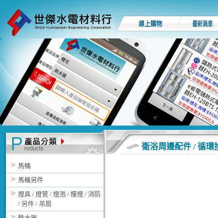
衛浴周邊配件 / 循
馬桶
馬桶另件
燈具 / 燈管 / 燈泡 / 檯燈 / 消防
/ 另件 / 吊扇
熱水器