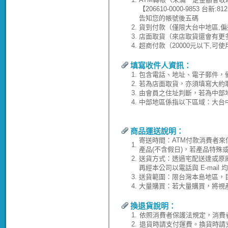
【206610-0000-9853 台
告知您的帳號後五碼
2.
貨到付款（僅限大台中地區,偏
3.
店面取貨（來店取貨還會有更
4.
超商付款（20000元以下,可
填寫收件人資訊：
1.
包含電話、地址、電子郵件，
2.
若為店面取貨，亦須填寫大約
3.
由會員之住址判斷，若為中部
4.
中部地區係指以下區域：大台
商品運送說明：
寄送時間：ATM付款消費者來
1.
產品(不含假日)，若產品特殊
2.
送貨方式：透過宅配送達或原
再經本公司以電話與 E-ma
3.
送貨範圍：限台灣本島地區，
4.
大量購買：若大量購買，將視
換退貨說明：
1.
依照消費者保護法規定，消費
2.
退貨時請支付運費。換貨時請