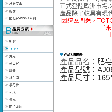
綠能家電
正式登陸歐洲市場,2
廚備
產品除了較具有現
國際牌-RISNA系列
因誇區問題，TO
『來
凱撒
TOTO
產品相關說明：
舞光
產品品名：
肥
豪山牌
產品型號：
AJ0
摩登
產品尺寸：165*
林內牌
櫻花牌
和成
楓光
阿拉斯加