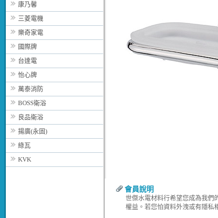
康乃馨
三菱電機
樂奇家電
國際牌
台達電
怡心牌
萬泰消防
BOSS衛浴
良品衛浴
揚廣(永固)
綠瓦
KVK
會員說明
世傑水電材料行希望您成為我們
權益。若您怕資料外洩或有隱私