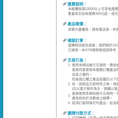
運費說明：
本館購物滿10000以上可享免
重量各別加收運費300元起，或
產品報價：
若需大量購買，請來電洽詢，世傑水電
確認訂單：
當購物流程完成後；我們將於24
它帳號。本ATM匯款帳號請參考
交易行為：
1.
使用本網站進行交易時，應依
會員同意使用本服務訂購產品
出貨之權利。
若會員訂購之產品若屬於以下
2.
貨，因商品交易特性之故，倘
式(以電子郵件為主，再輔以電
會員使用本網站進行交易時，
3.
應為有利於消費者之解釋。
4.
若須訂製特殊尺吋產品，如浴
選擇付款方式：
1.
ATM轉帳（未滿一定金額會收