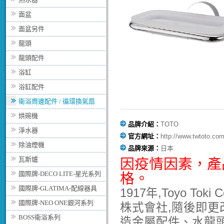
面盆
面盆另件
龍頭
龍頭配件
浴缸
浴缸配件
衛浴周邊配件 / 循環換氣扇
烘碗機
品牌介紹：
TOTO
淨水器
官方網址：
http://www.twtoto.com
除油煙機
品牌來源：
日本
瓦斯爐
因疫情因素，
產
國際牌-DECO LITE-星光系列
格。
國際牌-GLATIMA-配線器具
1917年,Toyo T
國際牌-NEO ONE銀河系列
株式會社,隨後即更改
BOSS衛浴系列
造金屬配件、水龍頭與