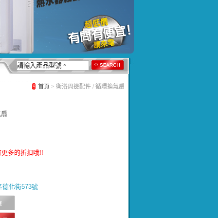
首頁
> 衛浴周邊配件 / 循環換氣扇
氣扇
更多的折扣哦!!
北區德化街573號