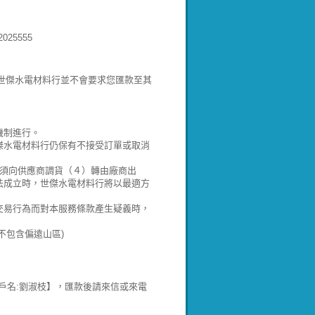
25555
!世傑水電材料行並不會要求您匯款至其
機制進行。
傑水電材料行仍保有不接受訂單或取消
）須向供應商調貨（４）轉由廠商出
法成立時，世傑水電材料行將以最適方
交易行為而對本服務條款產生疑義時，
不包含偏遠山區)
郵局:700 戶名:劉淑枝】，匯款後請來信或來電