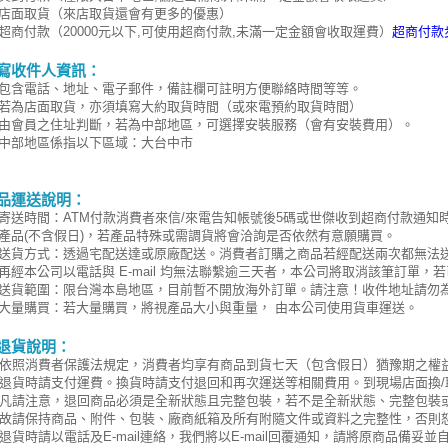
店面取貨（來店取貨還會有更多的優惠）
超商付款（20000元以下,可使用超商付款,未滿一定金額會收取運費）
超商付款
寫收件人資訊：
包含電話、地址、電子郵件，備註欄可註明方便聯絡時間等等。
若為店面取貨，亦須填寫大約取貨時間（或來電預約取貨時間）
由會員之住址判斷，若為中部地區
，可選擇安裝服務（會有安裝費用）。
中部地區係指以下區域：大台中市
品運送說明：
寄送時間：ATM付款消費者來信/來電告知帳號後5碼或世傑收到超商付款通知
產品(不含假日)，若產品特殊或需調貨將會洽詢是否依然有意願購買。
送貨方式：透過宅配送達或原廠配送。消費者訂購之商品若經配送兩次都無法
再經本公司以電話與 E-mail 均無法聯繫逾三天者，本公司將取消該筆訂單
送貨範圍：限台灣本島地區，目前暫不開放海外訂單。請注意！收件地址請勿
大量購買：若大量購買，將視產品大小與重量， 由本公司使用貨車運送。
退貨說明：
依照消費者保護法規定，消費者均享有商品到貨七天（包含假日）猶豫期之權
退貨時請支付運費。換貨時請支付退回和再次運送等相關費用。到現場店面換/
凡請注意，退回商品必須是全新狀態且完整包裝，若不是全新狀態、完整包裝或
故請保持商品、附件、包裝、廠商紙箱及所有附隨文件或資料之完整性，否則
退貨時請以電話及E-mail連絡，我們將以E-mail回覆通知，請將原商品備妥