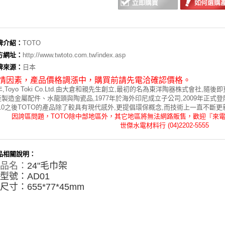
牌介紹：
TOTO
方網址：
http://www.twtoto.com.tw/index.asp
牌來源：
日本
情因素，
產品價格調漲中，購買前請先電洽確認價格。
7年,Toyo Toki Co.Ltd.由大倉和親先生創立,最初的名為東洋陶器株式會社,隨後
製造金屬配件、水龍頭與陶瓷品,1977年於海外印尼成立子公司,2009年正式登
010之後TOTO的產品除了較具有現代感外,更提倡環保概念,而技術上一直不斷
因誇區問題，TOTO除中部地區外，其它地區將無法網路販售，歡迎『來
世傑水電材料行 (04)2202-5555
品相關說明：
品名：
24"毛巾架
型號：AD01
尺寸：655*77*45mm