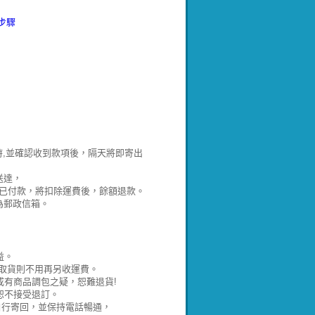
步驟
時,並確認收到款項後，隔天將即寄出
送達，
，若已付款，將扣除運費後，餘額退款。
為郵政信箱。
益。
取貨則不用再另收運費。
有商品調包之疑，恕難退貨!
恕不接受退訂。
並自行寄回，並保持電話暢通，