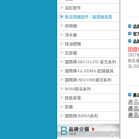
浴缸配件
衛浴周邊配件 / 循環換氣扇
烘碗機
品
官
淨水器
品
除油煙機
因疫
瓦斯爐
191
始生產
國際牌-DECO LITE-星光系列
活,2
國際牌-GLATIMA-配線器具
國際牌-NEO ONE銀河系列
BOSS衛浴系列
產
綠能家電
產品
廚備
產品
產品
國際牌-RISNA系列