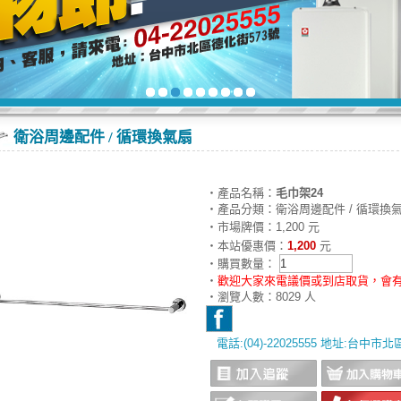
衛浴周邊配件 / 循環換氣扇
‧產品名稱：
毛巾架24
‧產品分類：衛浴周邊配件 / 循環換
‧市場牌價：1,200 元
‧本站優惠價：
1,200
元
‧購買數量：
‧
歡迎大家來電議價或到店取貨，會有
‧瀏覽人數：8029 人
電話:(04)-22025555 地址:台中市
‧