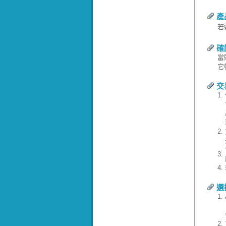
產
若
確
當
它
交
1.
2.
3.
4.
選
1.
2.