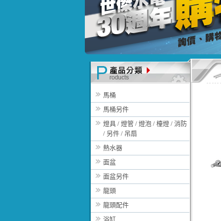
馬桶
馬桶另件
燈具 / 燈管 / 燈泡 / 檯燈 / 消防
/ 另件 / 吊扇
熱水器
面盆
面盆另件
龍頭
龍頭配件
浴缸