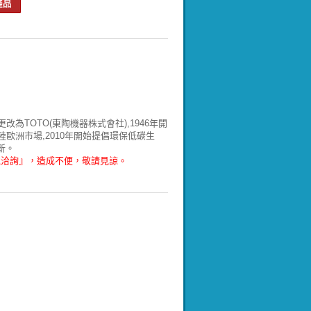
即更改為TOTO(東陶機器株式會社),1946年開
陸歐洲市場,2010年開始提倡環保低碳生
更新。
電洽詢』，造成不便，敬請見諒。