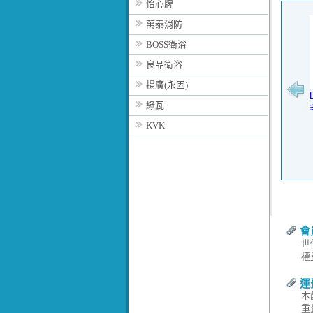
怡心牌
萬泰消防
BOSS衛浴
良品衛浴
揚廣(永固)
綠瓦
KVK
會
世
權
運
本
重