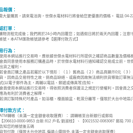
品報價：
需大量購買，請來電洽詢，世傑水電材料行將會給您更優惠的價格。 電話:04-220
認訂單：
購物流程完成後；我們將於24小時內回覆您；如遇假日將於兩天內回覆；注意
帳號。本ATM匯款帳號請參考【選擇付款方式】
易行為：
使用本網站進行交易時，應依據世傑水電材料行所提供之確認商品數量及價格
會員同意使用本服務訂購產品時，於世傑水電材料行通知確認交易成立前，世
出貨之權利。
若會員訂購之產品若屬於以下情形：（１）舊商品（２）商品頁顯示0元（３
貨，因商品交易特性之故，倘商品缺絕、或廠商因故無法順利供貨導致訂單無
式(以電子郵件為主，再輔以電話、郵遞或傳真等)告知。
會員使用本網站進行交易時，得依照消費者保護法之規定行使權利。因會員之
應為有利於消費者之解釋。
若須訂製特殊尺吋產品，如浴櫃、檯面臉盆、乾濕分離等，僅限於大台中地區(
擇付款方式：
ATM轉帳（未滿一定金額會收取運費）： 請轉帳至台新銀行或郵局
【206610-0000-9853 台新:812 戶名:劉淑枝】、【0021532-0083087 
告知您的帳號後五碼
貨到付款（僅限大台中地區,偏遠山需除外,未滿一定金額會收取運費）