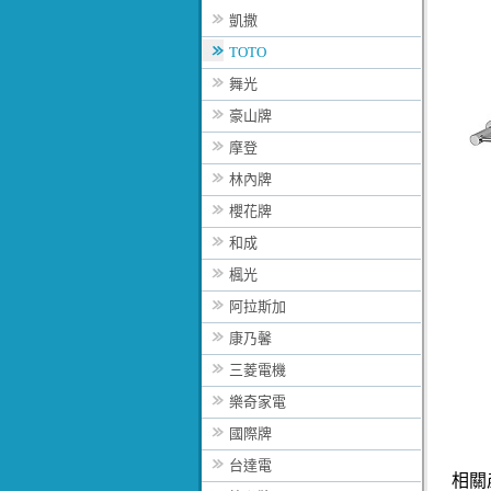
凱撒
TOTO
舞光
豪山牌
摩登
林內牌
櫻花牌
和成
楓光
阿拉斯加
康乃馨
三菱電機
樂奇家電
國際牌
台達電
相關