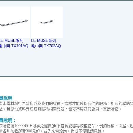
LE MUSE系列
LE MUSE系列
毛巾架 TX701AQ
毛巾架 TX702AQ
員說明
傑水電材料行希望您成為我們的會員，這樣才能確保我們的服務！相關的聯絡
益。若您怕資料外洩或有隱私相關問題，也可不用註冊會員，直接購物。
費說明：
館購物滿10000以上可享免運費(但不包含瓷器等較重物品，例如馬桶、面盆、
量各別加收運費300元起，或先來電洽詢，造成不便敬請見諒。