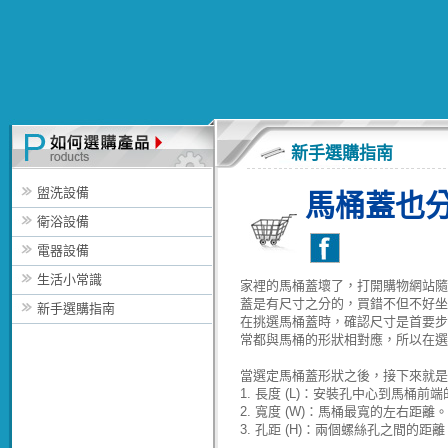
新手選購指南
盥洗設備
馬桶蓋也
衛浴設備
電器設備
生活小常識
家裡的馬桶蓋壞了，打開購物網站隨
蓋是有尺寸之分的，買錯不但不好
新手選購指南
在挑選馬桶蓋時，確認尺寸是首要步
常都與馬桶的形狀相對應，所以在
當選定馬桶蓋形狀之後，接下來就
1. 長度 (L)：安裝孔中心到馬桶前
2. 寬度 (W)：馬桶最寬的左右距離
3. 孔距 (H)：兩個螺絲孔之間的距