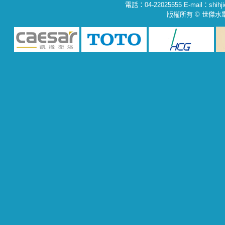
產品
全自動馬桶 NEOREST系
電話：04-22025555 E-mail：sh
版權所有 © 世傑水電材料行
產品
全自動馬桶 NEOREST系
產品
全自動馬桶 NEOREST系
產品
全自動馬桶 NEOREST系
產品
全自動馬桶 NEOREST系
產品
全自動馬桶 NEOREST系
產品
加長坐式馬桶背墊 GB10
產品
外掛式馬桶感應沖水器 CF
產品
外掛式馬桶感應沖水器 C
產品
P排壁掛普級省水馬桶 CP
產品
省水馬桶 CTA1425
產品
省水馬桶 CTA1325
產品
附洗手器省水馬桶 CB14
產品
附洗手器省水馬桶 CB13
產品
智慧馬桶 CA1484S
產品
智慧馬桶 CA1384S
產品
智慧馬桶 CA1387
產品
馬桶刷架 Q6308PG