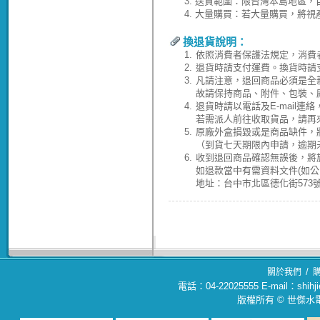
3.
送貨範圍：限台灣本島地區，
4.
大量購買：若大量購買，將視
換退貨說明：
1.
依照消費者保護法規定，消費
2.
退貨時請支付運費。換貨時請
3.
凡請注意，退回商品必須是全
故請保持商品、附件、包裝、
4.
退貨時請以電話及E-mail連
若需派人前往收取貨品，請再
5.
原廠外盒損毀或是商品缺件，
（到貨七天期限內申請，逾期
6.
收到退回商品確認無誤後，將於
如退款當中有需資料文件(如
地址：台中市北區德化街573號(04
/
關於我們
電話：04-22025555 E-mail：sh
版權所有 © 世傑水電材料行