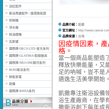
浴缸配件
衛浴周邊配件 / 循環換氣扇
烘碗機
品牌介紹：
凱撒
淨水器
官方網址：
http://www.caesar.co
除油煙機
品牌來源：
台灣
瓦斯爐
因疫情因素，
產
國際牌-DECO LITE-星光系列
格。
國際牌-GLATIMA-配線器具
當一個商品能塑造
國際牌-NEO ONE銀河系列
釋放快樂能量，又
BOSS衛浴系列
足的吶喊，豈不是
綠能家電
適逸生活美學開始
廚備
國際牌-RISNA系列
凱撒專注衛浴設備
浴生產廠商，在學
撒衛浴創下每年成