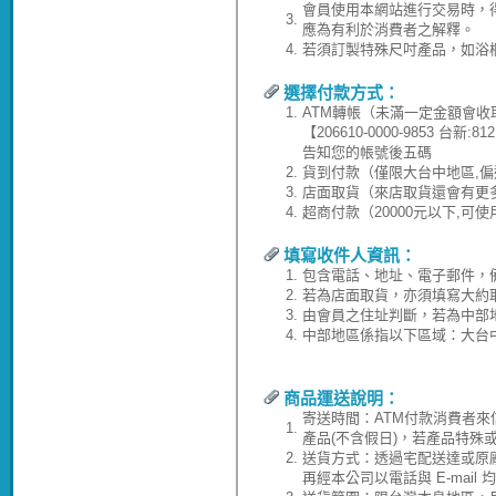
會員使用本網站進行交易時，
3.
應為有利於消費者之解釋。
4.
若須訂製特殊尺吋產品，如浴
選擇付款方式：
1.
ATM轉帳（未滿一定金額會收
【206610-0000-9853 台
告知您的帳號後五碼
2.
貨到付款（僅限大台中地區,偏
3.
店面取貨（來店取貨還會有更
4.
超商付款（20000元以下,可
填寫收件人資訊：
1.
包含電話、地址、電子郵件，
2.
若為店面取貨，亦須填寫大約
3.
由會員之住址判斷，若為中部
4.
中部地區係指以下區域：大台
商品運送說明：
寄送時間：ATM付款消費者來
1.
產品(不含假日)，若產品特殊
2.
送貨方式：透過宅配送達或原
再經本公司以電話與 E-ma