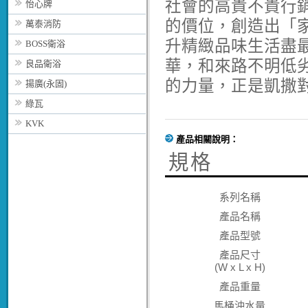
社會的高貴不貴行
怡心牌
的價位，創造出「
萬泰消防
升精緻品味生活盡
BOSS衛浴
華，和來路不明低
良品衛浴
的力量，正是凱撒
揚廣(永固)
綠瓦
KVK
產品相關說明：
規格
系列名稱
產品名稱
產品型號
產品尺寸
(W x L x H)
產品重量
馬桶沖水量