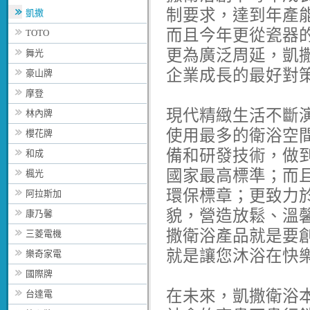
制要求，達到年產
凱撒
而且今年更從瓷器
TOTO
更為廣泛周延，凱
舞光
企業成長的最好對
豪山牌
摩登
現代精緻生活不斷
林內牌
使用最多的衛浴空
櫻花牌
備和研發技術，做
和成
國家最高標準；而
楓光
環保標章；更致力
阿拉斯加
貌，營造放鬆、溫
康乃馨
撒衛浴產品就是要
三菱電機
就是讓您沐浴在快
樂奇家電
國際牌
在未來，凱撒衛浴
台達電