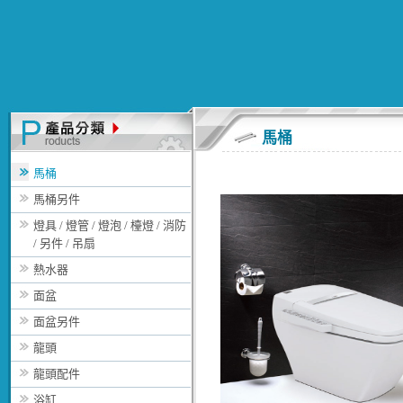
馬桶
馬桶
馬桶另件
燈具 / 燈管 / 燈泡 / 檯燈 / 消防
/ 另件 / 吊扇
熱水器
面盆
面盆另件
龍頭
龍頭配件
浴缸