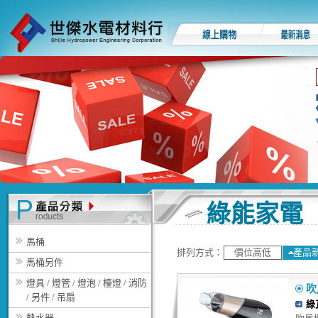
綠能家電
馬桶
排列方式：
價位高低
產品
馬桶另件
燈具 / 燈管 / 燈泡 / 檯燈 / 消防
吹風
/ 另件 / 吊扇
綠
熱水器