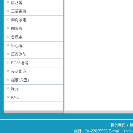
康乃馨
三菱電機
樂奇家電
國際牌
台達電
怡心牌
萬泰消防
BOSS衛浴
良品衛浴
揚廣(永固)
綠瓦
KVK
/
關於我們
電話：04-22025555 E-mail：sh