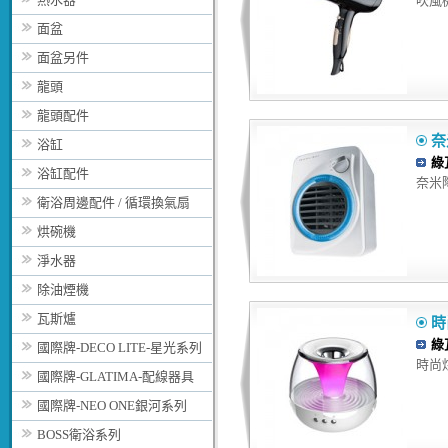
吹風機 
面盆
面盆另件
龍頭
龍頭配件
奈
浴缸
綠
浴缸配件
奈米陶
衛浴周邊配件 / 循環換氣扇
烘碗機
淨水器
除油煙機
瓦斯爐
時
綠
國際牌-DECO LITE-星光系列
時尚炫
國際牌-GLATIMA-配線器具
國際牌-NEO ONE銀河系列
BOSS衛浴系列