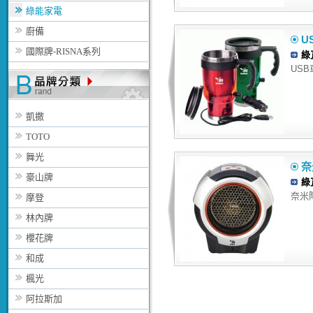
綠能家電
廚備
U
國際牌-RISNA系列
綠
USB
凱撒
TOTO
舞光
奈
豪山牌
綠
奈米陶
摩登
林內牌
櫻花牌
和成
楓光
阿拉斯加