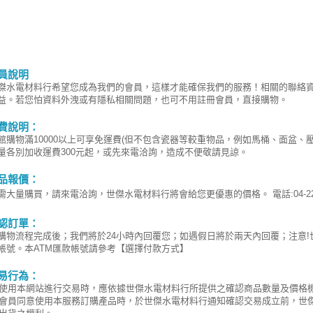
員說明
傑水電材料行希望您成為我們的會員，這樣才能確保我們的服務！相關的聯絡
益。若您怕資料外洩或有隱私相關問題，也可不用註冊會員，直接購物。
費說明：
館購物滿10000以上可享免運費(但不包含瓷器等較重物品，例如馬桶、面盆、
量各別加收運費300元起，或先來電洽詢，造成不便敬請見諒。
品報價：
需大量購買，請來電洽詢，世傑水電材料行將會給您更優惠的價格。 電話:04-220
認訂單：
購物流程完成後；我們將於24小時內回覆您；如遇假日將於兩天內回覆；注意
帳號。本ATM匯款帳號請參考【選擇付款方式】
易行為：
使用本網站進行交易時，應依據世傑水電材料行所提供之確認商品數量及價格
會員同意使用本服務訂購產品時，於世傑水電材料行通知確認交易成立前，世