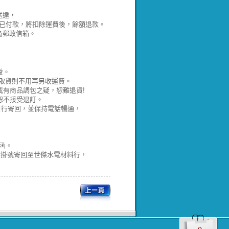
送達，
，若已付款，將扣除運費後，餘額退款。
為郵政信箱。
益。
取貨則不用再另收運費。
有商品調包之疑，恕難退貨!
恕不接受退訂。
並自行寄回，並保持電話暢通，
函。
請掛號寄回至世傑水電材料行，