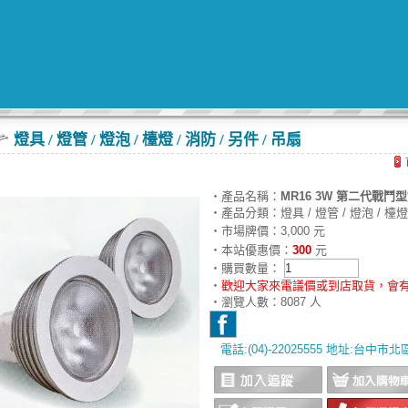
燈具 / 燈管 / 燈泡 / 檯燈 / 消防 / 另件 / 吊扇
‧產品名稱：
MR16 3W 第二代戰鬥型燈
‧產品分類：燈具 / 燈管 / 燈泡 / 檯燈 
‧市場牌價：3,000 元
‧本站優惠價：
300
元
‧購買數量：
‧
歡迎大家來電議價或到店取貨，會有
‧瀏覽人數：8087 人
電話:(04)-22025555 地址:台中市
‧