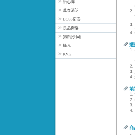
怡心牌
萬泰消防
2.
BOSS衛浴
3.
良品衛浴
4.
揚廣(永固)
選
綠瓦
1.
KVK
2.
3.
4.
填
1.
2.
3.
4.
商