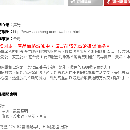
牌介紹：
舞光
方網址：
http://www.jan-cheng.com.tw/about.html
牌來源：
台灣
情因素，
產品價格調漲中，購買前請先電洽確認價格。
是專業的照明設備供應商和通路服務商，銷售照明系列的相關應用產品，包含燈具、
啟動器、安定器)。在台灣主要的服務對象為各銷售照明產品的專賣店、賣場、
的願景和理念是：美化生活-為舒適、節能、環保的照明環境而努力！
相信舒適、節能而環保的照明產品能帶給人們不同的視覺和生活享受，美化居家
化心靈。透過我們不斷的努力，讓對的產品以最經濟最快速的方式交到客戶手中
品相關說明：
所:
庭:走道、氣氛照明
場:旅館、茶水間、廁所、百貨
入電壓:12VDC 需搭配專用LED驅動器 另計