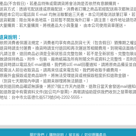
產品(不含假日)，若產品特殊或需調貨將會洽詢是否依然有意願購買。
送貨方式：透過宅配送達或原廠配送。消費者訂購之商品若經配送兩次都無法
再經本公司以電話與 E-mail 均無法聯繫逾三天者，本公司將取消該筆訂單
送貨範圍：限台灣本島地區，目前暫不開放海外訂單。請注意！收件地址請勿
大量購買：若大量購買，將視產品大小與重量， 由本公司使用貨車運送。
退貨說明：
依照消費者保護法規定，消費者均享有商品到貨七天（包含假日）猶豫期之權
退貨時請支付運費。換貨時請支付退回和再次運送等相關費用。到現場店面換/
凡請注意，退回商品必須是全新狀態且完整包裝，若不是全新狀態、完整包裝或
故請保持商品、附件、包裝、廠商紙箱及所有附隨文件或資料之完整性，否則
退貨時請以電話及E-mail連絡，我們將以E-mail回覆通知，請將原商品備妥
若需派人前往收取貨品，請再來信或來電告知，我們將收取手續費用。
原廠外盒損毀或是商品缺件，將無法受理退貨或視損毀程度折扣退款金額。
（到貨七天期限內申請，逾期未辦理將無法銷退。）
收到退回商品確認無誤後，將於7個工作天內退款，退款日當天會發送mail通知
如退款當中有需資料文件(如公司戶發票)，再敬請協助提供我們收到之發票敬
地址：台中市北區德化街573號(04)-2202-5555。
/
/
/
關於我們
購物說明
留言板
如何選購產品