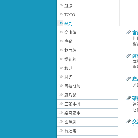
凱撒
TOTO
舞光
豪山牌
會
世
摩登
權
林內牌
運
櫻花牌
本
重
和成
楓光
產
若
阿拉斯加
康乃馨
確
三菱電機
當
它
樂奇家電
交
國際牌
1.
台達電