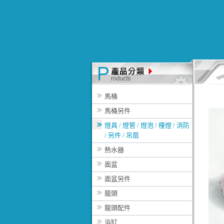
馬桶
馬桶另件
燈具 / 燈管 / 燈泡 / 檯燈 / 消防
/ 另件 / 吊扇
熱水器
面盆
面盆另件
龍頭
龍頭配件
浴缸