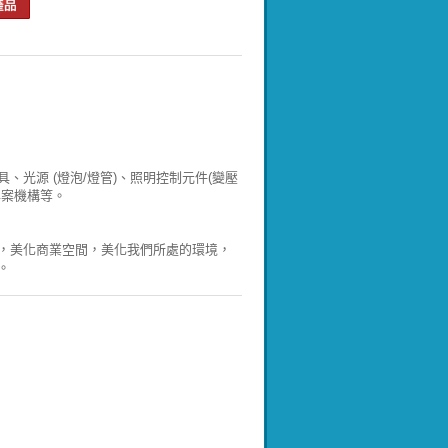
光源 (燈泡/燈管)、照明控制元件(變壓
專案機構等。
，美化商業空間，美化我們所處的環境，
。