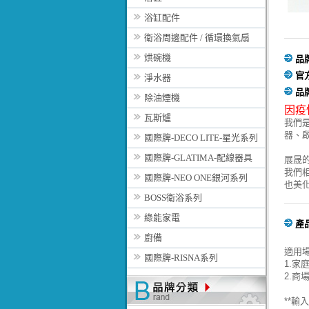
浴缸配件
衛浴周邊配件 / 循環換氣扇
烘碗機
品
官
淨水器
品
除油煙機
因疫
瓦斯爐
我們
器、
國際牌-DECO LITE-星光系列
國際牌-GLATIMA-配線器具
展晟
我們
國際牌-NEO ONE銀河系列
也美
BOSS衛浴系列
綠能家電
產
廚備
適用場
國際牌-RISNA系列
1.家
2.商
**輸