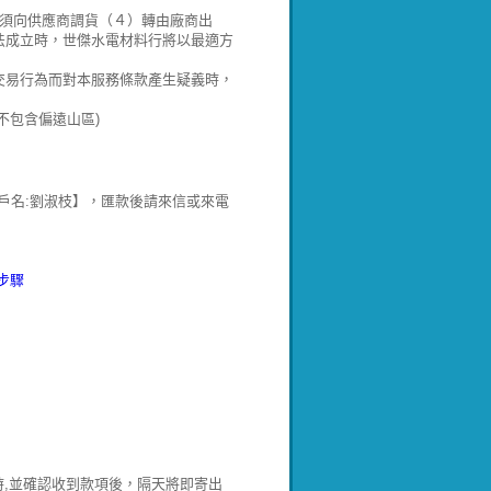
）須向供應商調貨（４）轉由廠商出
法成立時，世傑水電材料行將以最適方
交易行為而對本服務條款產生疑義時，
不包含偏遠山區)
郵局:700 戶名:劉淑枝】，匯款後請來信或來電
步驟
時,並確認收到款項後，隔天將即寄出