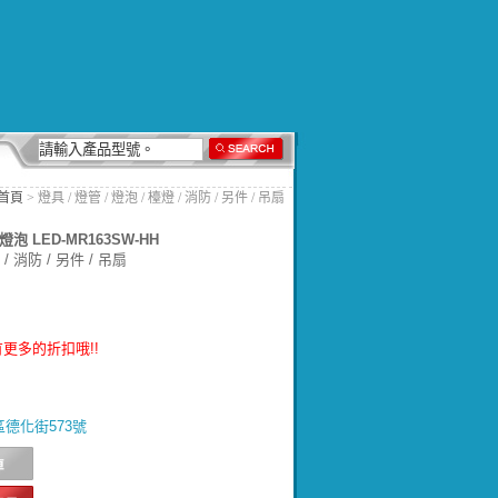
首頁
> 燈具 / 燈管 / 燈泡 / 檯燈 / 消防 / 另件 / 吊扇
泡 LED-MR163SW-HH
/ 消防 / 另件 / 吊扇
更多的折扣哦!!
北區德化街573號