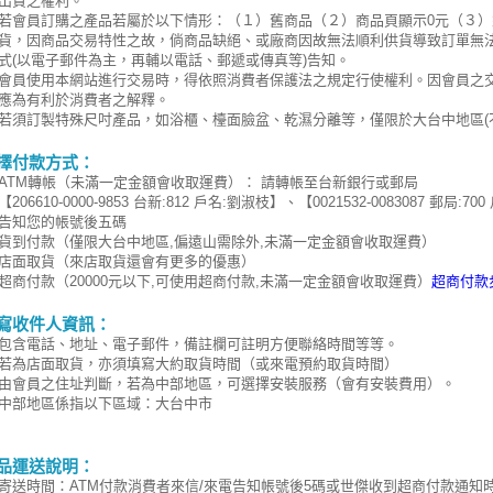
出貨之權利。
若會員訂購之產品若屬於以下情形：（１）舊商品（２）商品頁顯示0元（３
貨，因商品交易特性之故，倘商品缺絕、或廠商因故無法順利供貨導致訂單無
式(以電子郵件為主，再輔以電話、郵遞或傳真等)告知。
會員使用本網站進行交易時，得依照消費者保護法之規定行使權利。因會員之
應為有利於消費者之解釋。
若須訂製特殊尺吋產品，如浴櫃、檯面臉盆、乾濕分離等，僅限於大台中地區(
擇付款方式：
ATM轉帳（未滿一定金額會收取運費）： 請轉帳至台新銀行或郵局
【206610-0000-9853 台新:812 戶名:劉淑枝】、【0021532-0083087 
告知您的帳號後五碼
貨到付款（僅限大台中地區,偏遠山需除外,未滿一定金額會收取運費）
店面取貨（來店取貨還會有更多的優惠）
超商付款（20000元以下,可使用超商付款,未滿一定金額會收取運費）
超商付款
寫收件人資訊：
包含電話、地址、電子郵件，備註欄可註明方便聯絡時間等等。
若為店面取貨，亦須填寫大約取貨時間（或來電預約取貨時間）
由會員之住址判斷，若為中部地區
，可選擇安裝服務（會有安裝費用）。
中部地區係指以下區域：大台中市
品運送說明：
寄送時間：ATM付款消費者來信/來電告知帳號後5碼或世傑收到超商付款通知