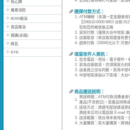
4.
若須訂製特殊尺吋產品，如浴
怡心牌
萬泰消防
選擇付款方式：
1.
ATM轉帳（未滿一定金額會收
BOSS衛浴
【206610-0000-9853 台
良品衛浴
告知您的帳號後五碼
2.
貨到付款（僅限大台中地區,偏
揚廣(永固)
3.
店面取貨（來店取貨還會有更
4.
超商付款（20000元以下,可
綠瓦
KVK
填寫收件人資訊：
1.
包含電話、地址、電子郵件，
2.
若為店面取貨，亦須填寫大約
3.
由會員之住址判斷，若為中部
4.
中部地區係指以下區域：大台
商品運送說明：
寄送時間：ATM付款消費者來
1.
產品(不含假日)，若產品特殊
2.
送貨方式：透過宅配送達或原
再經本公司以電話與 E-ma
3.
送貨範圍：限台灣本島地區，
4.
大量購買：若大量購買，將視