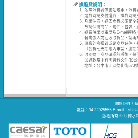
換退貨說明：
1.
依照消費者保護法規定，消費
2.
退貨時請支付運費。換貨時請
3.
凡請注意，退回商品必須是全
故請保持商品、附件、包裝、
4.
退貨時請以電話及E-mail連
若需派人前往收取貨品，請再
5.
原廠外盒損毀或是商品缺件，
（到貨七天期限內申請，逾期
6.
收到退回商品確認無誤後，將於
如退款當中有需資料文件(如
地址：台中市北區德化街573號(04
/
關於我們
電話：04-22025555 E-mail：sh
版權所有 © 世傑水電材料行