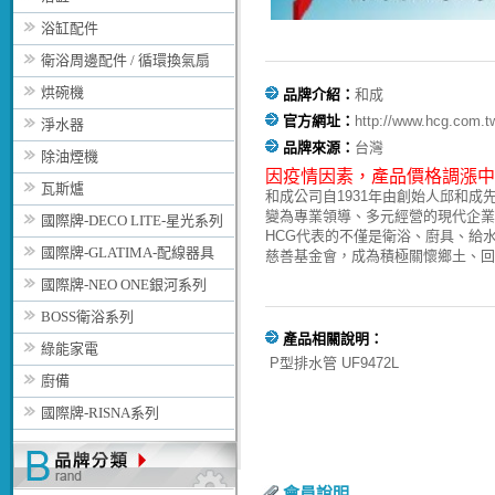
浴缸配件
衛浴周邊配件 / 循環換氣扇
烘碗機
品牌介紹：
和成
官方網址：
http://www.hcg.com.t
淨水器
品牌來源：
台灣
除油煙機
因疫情因素，
產品價格調漲中
瓦斯爐
和成公司自1931年由創始人邱和
變為專業領導、多元經營的現代企業
國際牌-DECO LITE-星光系列
HCG代表的不僅是衛浴、廚具、給
國際牌-GLATIMA-配線器具
慈善基金會，成為積極關懷鄉土、回
國際牌-NEO ONE銀河系列
BOSS衛浴系列
產品相關說明：
綠能家電
P型排水管 UF9472L
廚備
國際牌-RISNA系列
會員說明