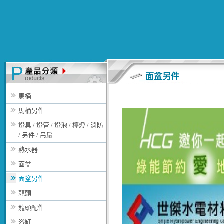
面盆另件
馬桶
馬桶另件
燈具 / 燈管 / 燈泡 / 檯燈 / 消防
/ 另件 / 吊扇
熱水器
面盆
面盆另件
龍頭
龍頭配件
浴缸