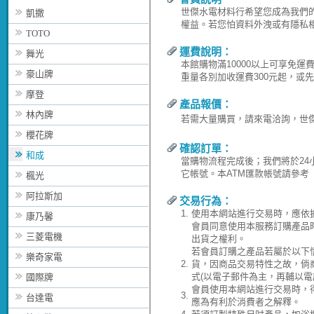
世傑水電材料行希望您成為我們
凱撒
權益。若您怕資料外洩或有隱私
TOTO
運費說明：
舞光
本館購物滿10000以上可享免
豪山牌
重量各別加收運費300元起，或
摩登
產品報價：
林內牌
若需大量購買，請來電洽詢，世傑水電
櫻花牌
確認訂單：
和成
當購物流程完成後；我們將於24
它帳號。本ATM匯款帳號請參考
楓光
阿拉斯加
交易行為：
1.
使用本網站進行交易時，應依
康乃馨
會員同意使用本服務訂購產品
三菱電機
出貨之權利。
若會員訂購之產品若屬於以下
樂奇家電
2.
貨，因商品交易特性之故，倘
式(以電子郵件為主，再輔以電
國際牌
會員使用本網站進行交易時，
3.
台達電
應為有利於消費者之解釋。