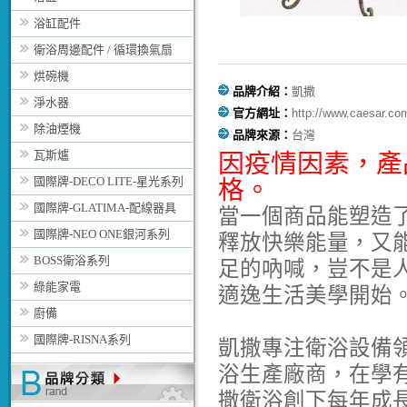
浴缸配件
衛浴周邊配件 / 循環換氣扇
烘碗機
品牌介紹：
凱撒
淨水器
官方網址：
http://www.caesar.co
除油煙機
品牌來源：
台灣
瓦斯爐
因疫情因素，
產
國際牌-DECO LITE-星光系列
格。
國際牌-GLATIMA-配線器具
當一個商品能塑造
國際牌-NEO ONE銀河系列
釋放快樂能量，又
BOSS衛浴系列
足的吶喊，豈不是
綠能家電
適逸生活美學開始
廚備
國際牌-RISNA系列
凱撒專注衛浴設備
浴生產廠商，在學
撒衛浴創下每年成