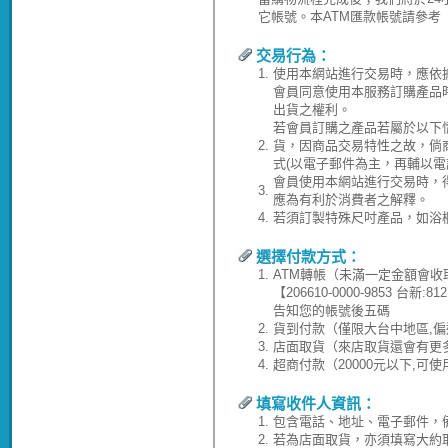
它帳號。本ATM匯款帳號請參考
交易行為：
1.
使用本網站進行交易時，應依
會員同意使用本服務訂購產品
出貨之權利。
若會員訂購之產品若屬於以下
2.
貨，因商品交易特性之故，倘
式(以電子郵件為主，再輔以電
會員使用本網站進行交易時，
3.
應為有利於消費者之解釋。
4.
若須訂製特殊尺吋產品，如浴
選擇付款方式：
1.
ATM轉帳（未滿一定金額會收
【206610-0000-9853 台
告知您的帳號後五碼
2.
貨到付款（僅限大台中地區,偏
3.
店面取貨（來店取貨還會有更
4.
超商付款（20000元以下,可
填寫收件人資訊：
1.
包含電話、地址、電子郵件，
2.
若為店面取貨，亦須填寫大約