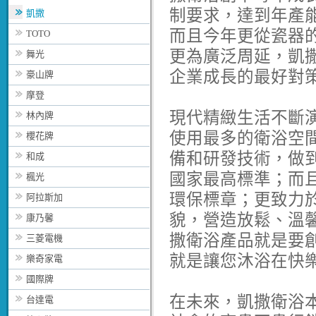
制要求，達到年產
凱撒
而且今年更從瓷器
TOTO
更為廣泛周延，凱
舞光
企業成長的最好對
豪山牌
摩登
現代精緻生活不斷
林內牌
使用最多的衛浴空
櫻花牌
備和研發技術，做
和成
國家最高標準；而
楓光
環保標章；更致力
阿拉斯加
貌，營造放鬆、溫
康乃馨
撒衛浴產品就是要
三菱電機
就是讓您沐浴在快
樂奇家電
國際牌
在未來，凱撒衛浴
台達電