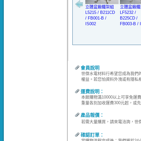
立體盆鍛鐵架組
立體盆鍛鐵
L5215 / B211CD
LF5232 /
/ FB001-B /
B225CD /
IS002
FB003-B / 
會員說明
世傑水電材料行希望您成為我們
權益。若您怕資料外洩或有隱私
運費說明：
本館購物滿10000以上可享免
重量各別加收運費300元起，或
產品報價：
若需大量購買，請來電洽詢，世傑水電
確認訂單：
當購物流程完成後；我們將於24