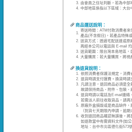
3.
由會員之住址判斷，若為中部
4.
中部地區係指以下區域：大台
商品運送說明：
寄送時間：ATM付款消費者來
1.
產品(不含假日)，若產品特殊
2.
送貨方式：透過宅配送達或原
再經本公司以電話與 E-ma
3.
送貨範圍：限台灣本島地區，
4.
大量購買：若大量購買，將視
換退貨說明：
1.
依照消費者保護法規定，消費
2.
退貨時請支付運費。換貨時請
3.
凡請注意，退回商品必須是全
故請保持商品、附件、包裝、
4.
退貨時請以電話及E-mail連
若需派人前往收取貨品，請再
5.
原廠外盒損毀或是商品缺件，
（到貨七天期限內申請，逾期
6.
收到退回商品確認無誤後，將於
如退款當中有需資料文件(如
地址：台中市北區德化街573號(04