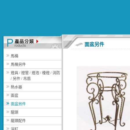
面盆另件
馬桶
馬桶另件
燈具 / 燈管 / 燈泡 / 檯燈 / 消防
/ 另件 / 吊扇
熱水器
面盆
面盆另件
龍頭
龍頭配件
浴缸