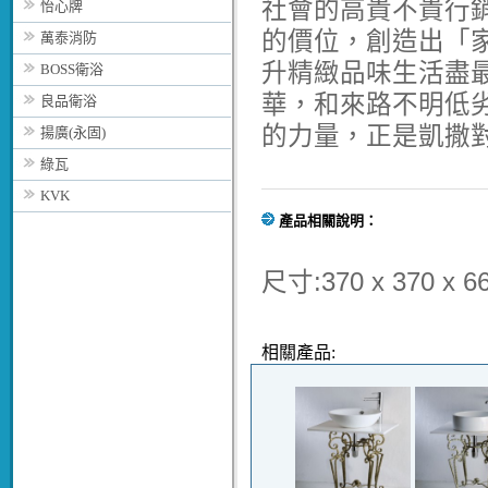
社會的高貴不貴行
怡心牌
的價位，創造出「
萬泰消防
升精緻品味生活盡
BOSS衛浴
華，和來路不明低
良品衛浴
的力量，正是凱撒
揚廣(永固)
綠瓦
KVK
產品相關說明：
尺寸:370 x 370 x
相關產品: