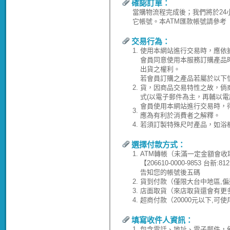
確認訂單：
當購物流程完成後；我們將於24
它帳號。本ATM匯款帳號請參考
交易行為：
1.
使用本網站進行交易時，應依
會員同意使用本服務訂購產品
出貨之權利。
若會員訂購之產品若屬於以下
2.
貨，因商品交易特性之故，倘
式(以電子郵件為主，再輔以電
會員使用本網站進行交易時，
3.
應為有利於消費者之解釋。
4.
若須訂製特殊尺吋產品，如浴
選擇付款方式：
1.
ATM轉帳（未滿一定金額會收
【206610-0000-9853 台
告知您的帳號後五碼
2.
貨到付款（僅限大台中地區,偏
3.
店面取貨（來店取貨還會有更
4.
超商付款（20000元以下,可
填寫收件人資訊：
1.
包含電話、地址、電子郵件，