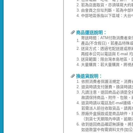
2.
若為店面取貨，亦須填寫大約
3.
由會員之住址判斷，若為中部
4.
中部地區係指以下區域：大台
商品運送說明：
寄送時間：ATM付款消費者來
1.
產品(不含假日)，若產品特殊
2.
送貨方式：透過宅配送達或原
再經本公司以電話與 E-ma
3.
送貨範圍：限台灣本島地區，
4.
大量購買：若大量購買，將視
換退貨說明：
1.
依照消費者保護法規定，消費
2.
退貨時請支付運費。換貨時請
3.
凡請注意，退回商品必須是全
故請保持商品、附件、包裝、
4.
退貨時請以電話及E-mail連
若需派人前往收取貨品，請再
5.
原廠外盒損毀或是商品缺件，
（到貨七天期限內申請，逾期
6.
收到退回商品確認無誤後，將於
如退款當中有需資料文件(如