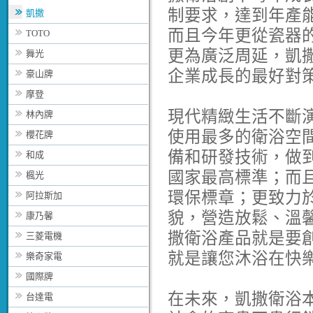
制要求，達到年產
凱撒
而且今年更從瓷器
TOTO
更為廣泛周延，凱
舞光
企業成長的最好對
豪山牌
摩登
現代精緻生活不斷
林內牌
使用最多的衛浴空
櫻花牌
備和研發技術，做
和成
國家最高標準；而
楓光
環保標章；更致力
阿拉斯加
貌，營造放鬆、溫
康乃馨
撒衛浴產品就是要
三菱電機
就是讓您沐浴在快
樂奇家電
國際牌
在未來，凱撒衛浴
台達電