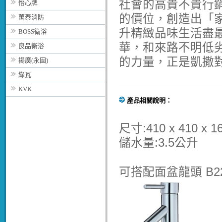
社會的高貴不貴行
怡心牌
的價位，創造出「
萬泰消防
升精緻品味生活盡
BOSS衛浴
華，和來路不明低
良品衛浴
的力量，正是凱撒
揚廣(永固)
綠瓦
KVK
產品相關說明：
尺寸:410 x 410 x 1
儲水量:3.5公升
可搭配
面盆龍頭
B2