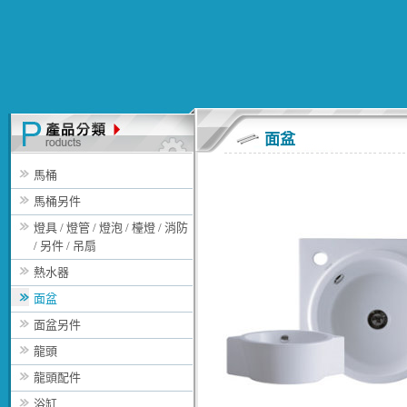
面盆
馬桶
馬桶另件
燈具 / 燈管 / 燈泡 / 檯燈 / 消防
/ 另件 / 吊扇
熱水器
面盆
面盆另件
龍頭
龍頭配件
浴缸