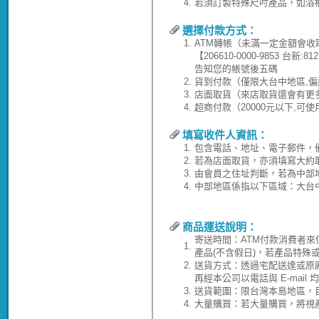
4.
若須訂製特殊尺吋產品，如浴
選擇付款方式：
1.
ATM轉帳（未滿一定金額會收
【206610-0000-9853 台
告知您的帳號後五碼
2.
貨到付款（僅限大台中地區,偏
3.
店面取貨（來店取貨還會有更
4.
超商付款（20000元以下,可
填寫收件人資訊：
1.
包含電話、地址、電子郵件，
2.
若為店面取貨，亦須填寫大約
3.
由會員之住址判斷，若為中部
4.
中部地區係指以下區域：大台
商品運送說明：
寄送時間：ATM付款消費者來
1.
產品(不含假日)，若產品特殊
2.
送貨方式：透過宅配送達或原
再經本公司以電話與 E-ma
3.
送貨範圍：限台灣本島地區，
4.
大量購買：若大量購買，將視