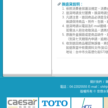
換退貨說明：
1.
依照消費者保護法規定，消費
2.
退貨時請支付運費。換貨時請
3.
凡請注意，退回商品必須是全
故請保持商品、附件、包裝、
4.
退貨時請以電話及E-mail連
若需派人前往收取貨品，請再
5.
原廠外盒損毀或是商品缺件，
（到貨七天期限內申請，逾期
6.
收到退回商品確認無誤後，將於
如退款當中有需資料文件(如
地址：台中市北區德化街573號(04
/
關於我們
電話：04-22025555 E-mail：sh
版權所有 © 世傑水電材料行