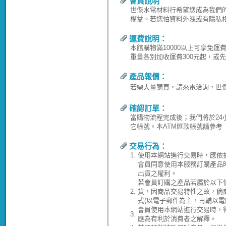
會員說明
世傑水電材料行希望您成為我們
權益。若您怕資料外洩或有隱私
運費說明：
本館購物滿10000以上可享免
重量各別加收運費300元起，或
產品報價：
若需大量購買，請來電洽詢，世傑水電
確認訂單：
當購物流程完成後；我們將於24
它帳號。本ATM匯款帳號請參考
交易行為：
1.
使用本網站進行交易時，應依
會員同意使用本服務訂購產品
出貨之權利。
若會員訂購之產品若屬於以下
2.
貨，因商品交易特性之故，倘
式(以電子郵件為主，再輔以電
會員使用本網站進行交易時，
3.
應為有利於消費者之解釋。