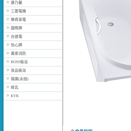
康乃馨
三菱電機
樂奇家電
國際牌
台達電
怡心牌
萬泰消防
BOSS衛浴
良品衛浴
揚廣(永固)
綠瓦
KVK