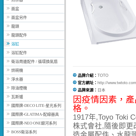
面盆
面盆另件
龍頭
龍頭配件
浴缸
浴缸配件
衛浴周邊配件 / 循環換氣扇
烘碗機
品牌介紹：
TOTO
淨水器
官方網址：
http://www.twtoto.com
除油煙機
品牌來源：
日本
瓦斯爐
因疫情因素，
產
國際牌-DECO LITE-星光系列
格。
國際牌-GLATIMA-配線器具
1917年,Toyo T
國際牌-NEO ONE銀河系列
株式會社,隨後即更改
BOSS衛浴系列
造金屬配件、水龍頭與