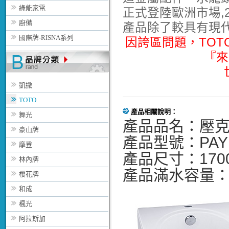
綠能家電
正式登陸歐洲市場,2
廚備
產品除了較具有現
國際牌-RISNA系列
因誇區問題，TO
『來
凱撒
TOTO
產品相關說明：
舞光
產品品名：壓
豪山牌
產品型號：PAY
摩登
產品尺寸：1700*
林內牌
產品滿水容量：1
櫻花牌
和成
楓光
阿拉斯加