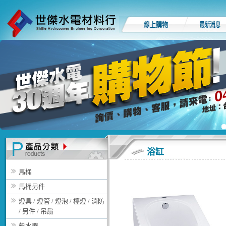
浴缸
馬桶
馬桶另件
燈具 / 燈管 / 燈泡 / 檯燈 / 消防
/ 另件 / 吊扇
熱水器