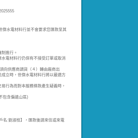
25555
!世傑水電材料行並不會要求您匯款至其
機制進行。
傑水電材料行仍保有不接受訂單或取消
）須向供應商調貨（４）轉由廠商出
法成立時，世傑水電材料行將以最適方
交易行為而對本服務條款產生疑義時，
不包含偏遠山區)
郵局:700 戶名:劉淑枝】，匯款後請來信或來電