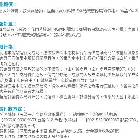
品報價：
需大量購買，請來電洽詢，世傑水電材料行將會給您更優惠的價格。 電話:04-220
認訂單：
購物流程完成後；我們將於24小時內回覆您；如遇假日將於兩天內回覆；注意
帳號。本ATM匯款帳號請參考【選擇付款方式】
易行為：
使用本網站進行交易時，應依據世傑水電材料行所提供之確認商品數量及價格
會員同意使用本服務訂購產品時，於世傑水電材料行通知確認交易成立前，世
出貨之權利。
若會員訂購之產品若屬於以下情形：（１）舊商品（２）商品頁顯示0元（３
貨，因商品交易特性之故，倘商品缺絕、或廠商因故無法順利供貨導致訂單無
式(以電子郵件為主，再輔以電話、郵遞或傳真等)告知。
會員使用本網站進行交易時，得依照消費者保護法之規定行使權利。因會員之
應為有利於消費者之解釋。
若須訂製特殊尺吋產品，如浴櫃、檯面臉盆、乾濕分離等，僅限於大台中地區(
擇付款方式：
ATM轉帳（未滿一定金額會收取運費）： 請轉帳至台新銀行或郵局
【206610-0000-9853 台新:812 戶名:劉淑枝】、【0021532-0083087 
告知您的帳號後五碼
貨到付款（僅限大台中地區,偏遠山需除外,未滿一定金額會收取運費）
店面取貨（來店取貨還會有更多的優惠）