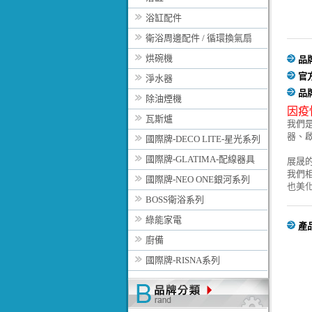
浴缸配件
衛浴周邊配件 / 循環換氣扇
烘碗機
品
官
淨水器
品
除油煙機
因疫
瓦斯爐
我們
器、
國際牌-DECO LITE-星光系列
國際牌-GLATIMA-配線器具
展晟
我們
國際牌-NEO ONE銀河系列
也美
BOSS衛浴系列
綠能家電
產
廚備
國際牌-RISNA系列