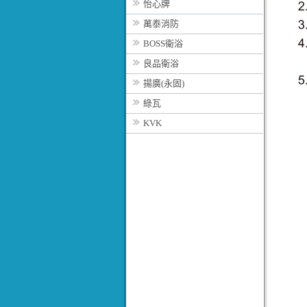
怡心牌
萬泰消防
BOSS衛浴
良品衛浴
揚廣(永固)
綠瓦
KVK