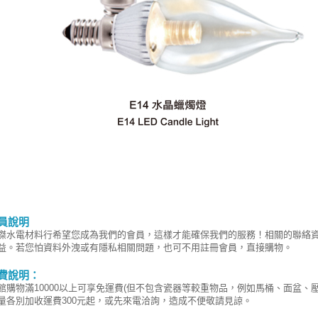
員說明
傑水電材料行希望您成為我們的會員，這樣才能確保我們的服務！相關的聯絡
益。若您怕資料外洩或有隱私相關問題，也可不用註冊會員，直接購物。
費說明：
館購物滿10000以上可享免運費(但不包含瓷器等較重物品，例如馬桶、面盆、
量各別加收運費300元起，或先來電洽詢，造成不便敬請見諒。