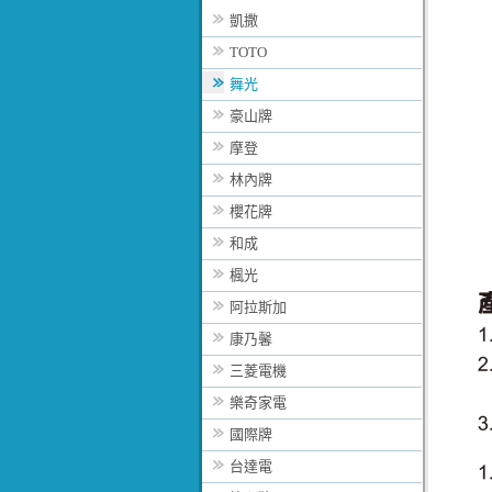
凱撒
TOTO
舞光
豪山牌
摩登
林內牌
櫻花牌
和成
楓光
阿拉斯加
康乃馨
三菱電機
樂奇家電
國際牌
台達電