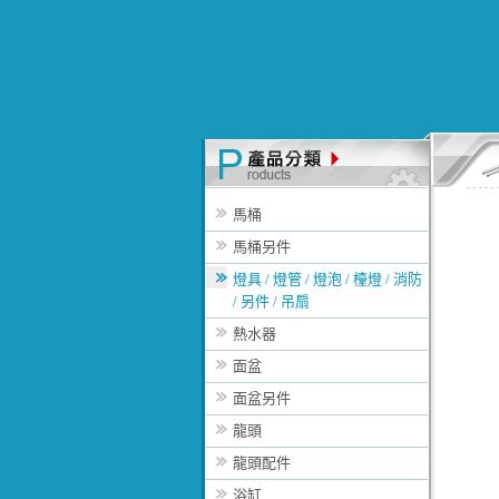
馬桶
馬桶另件
燈具 / 燈管 / 燈泡 / 檯燈 / 消防
/ 另件 / 吊扇
熱水器
面盆
面盆另件
龍頭
龍頭配件
浴缸