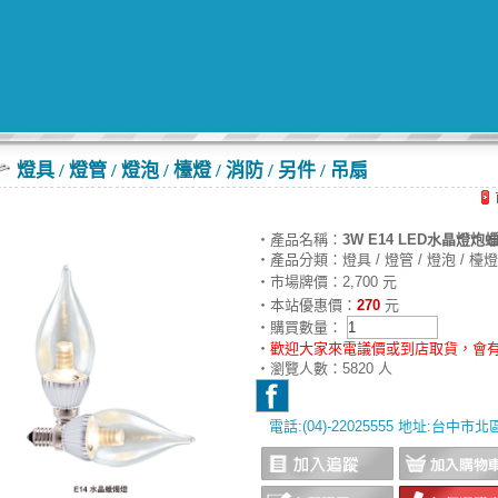
燈具 / 燈管 / 燈泡 / 檯燈 / 消防 / 另件 / 吊扇
‧產品名稱：
3W E14 LED水晶燈炮蠟燭
‧產品分類：燈具 / 燈管 / 燈泡 / 檯燈 
‧市場牌價：2,700 元
‧本站優惠價：
270
元
‧購買數量：
‧
歡迎大家來電議價或到店取貨，會有
‧瀏覽人數：5820 人
電話:(04)-22025555 地址:台中市
‧