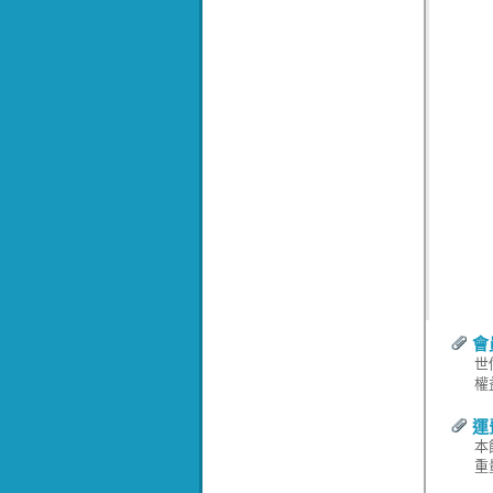
會
世
權
運
本
重