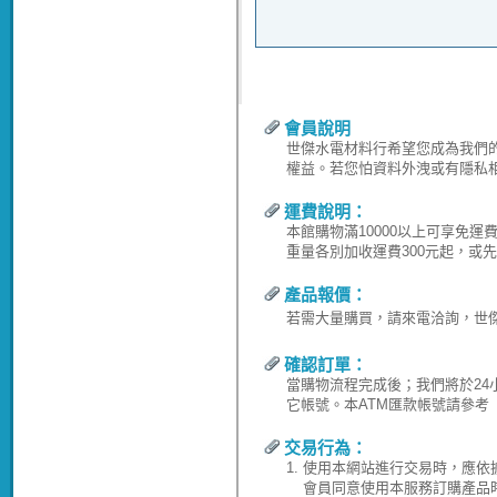
會員說明
世傑水電材料行希望您成為我們
權益。若您怕資料外洩或有隱私
運費說明：
本館購物滿10000以上可享免
重量各別加收運費300元起，或
產品報價：
若需大量購買，請來電洽詢，世傑水電
確認訂單：
當購物流程完成後；我們將於24
它帳號。本ATM匯款帳號請參考
交易行為：
1.
使用本網站進行交易時，應依
會員同意使用本服務訂購產品