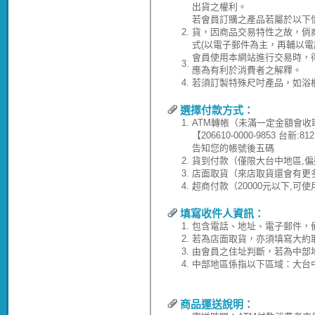
出貨之權利。
若會員訂購之產品若屬於以下
2.
貨，因商品交易特性之故，倘
式(以電子郵件為主，再輔以電
會員使用本網站進行交易時，
3.
應為有利於消費者之解釋。
4.
若須訂製特殊尺吋產品，如浴
選擇付款方式：
1.
ATM轉帳（未滿一定金額會收
【206610-0000-9853 台
告知您的帳號後五碼
2.
貨到付款（僅限大台中地區,偏
3.
店面取貨（來店取貨還會有更
4.
超商付款（20000元以下,可
填寫收件人資訊：
1.
包含電話、地址、電子郵件，
2.
若為店面取貨，亦須填寫大約
3.
由會員之住址判斷，若為中部
4.
中部地區係指以下區域：大台
商品運送說明：