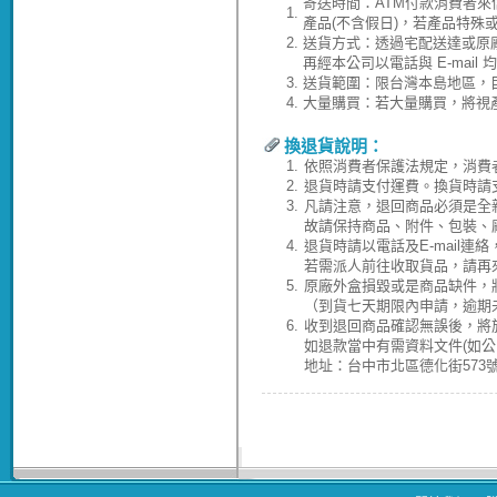
寄送時間：ATM付款消費者來
1.
產品(不含假日)，若產品特殊
2.
送貨方式：透過宅配送達或原
再經本公司以電話與 E-ma
3.
送貨範圍：限台灣本島地區，
4.
大量購買：若大量購買，將視
換退貨說明：
1.
依照消費者保護法規定，消費
2.
退貨時請支付運費。換貨時請
3.
凡請注意，退回商品必須是全
故請保持商品、附件、包裝、
4.
退貨時請以電話及E-mail連
若需派人前往收取貨品，請再
5.
原廠外盒損毀或是商品缺件，
（到貨七天期限內申請，逾期
6.
收到退回商品確認無誤後，將於
如退款當中有需資料文件(如
地址：台中市北區德化街573號(04