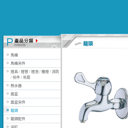
龍頭
馬桶
馬桶另件
燈具 / 燈管 / 燈泡 / 檯燈 / 消防
/ 另件 / 吊扇
熱水器
面盆
面盆另件
龍頭
龍頭配件
浴缸