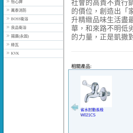
社會的高貴不貴行
怡心牌
的價位，創造出「
萬泰消防
升精緻品味生活盡
BOSS衛浴
華，和來路不明低
良品衛浴
的力量，正是凱撒
揚廣(永固)
綠瓦
KVK
相關產品:
省水肘動長栓
W021CS