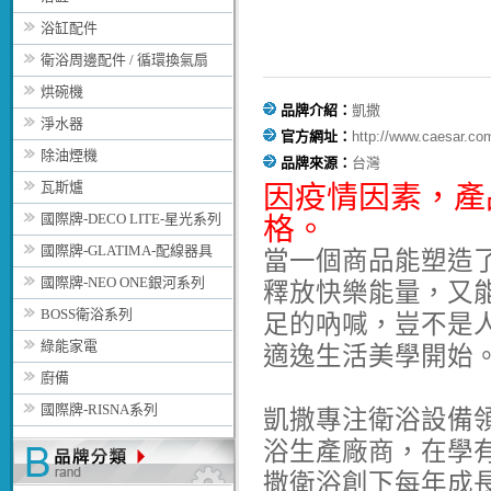
浴缸配件
衛浴周邊配件 / 循環換氣扇
烘碗機
品牌介紹：
凱撒
淨水器
官方網址：
http://www.caesar.co
除油煙機
品牌來源：
台灣
瓦斯爐
因疫情因素，
產
國際牌-DECO LITE-星光系列
格。
國際牌-GLATIMA-配線器具
當一個商品能塑造
國際牌-NEO ONE銀河系列
釋放快樂能量，又
BOSS衛浴系列
足的吶喊，豈不是
綠能家電
適逸生活美學開始
廚備
國際牌-RISNA系列
凱撒專注衛浴設備
浴生產廠商，在學
撒衛浴創下每年成