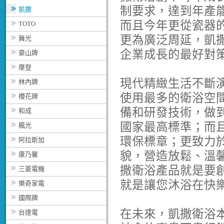
制要求，達到年產
凱撒
而且今年更從瓷器
TOTO
更為廣泛周延，凱
舞光
企業成長的最好對
豪山牌
摩登
現代精緻生活不斷
林內牌
使用最多的衛浴空
櫻花牌
備和研發技術，做
和成
國家最高標準；而
楓光
環保標章；更致力
阿拉斯加
貌，營造放鬆、溫
康乃馨
撒衛浴產品就是要
三菱電機
就是讓您沐浴在快
樂奇家電
國際牌
在未來，凱撒衛浴
台達電