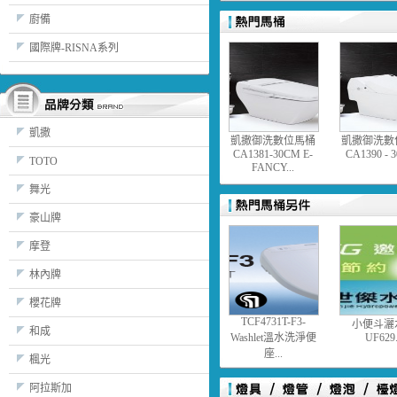
廚備
國際牌-RISNA系列
凱撒
凱撒御洗數位馬桶
凱撒御洗數
CA1381-30CM E-
CA1390 - 3
TOTO
FANCY...
舞光
豪山牌
摩登
林內牌
櫻花牌
TCF4731T-F3-
小便斗灑
和成
Washlet溫水洗淨便
UF629.
座...
楓光
阿拉斯加