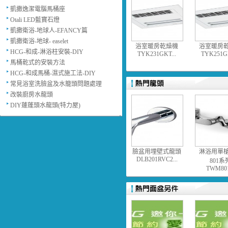
凱撒逸潔電腦馬桶座
Otali LED藍寶石燈
凱撒衛浴-地球人-EFANCY篇
凱撒衛浴-地球- easelet
浴室暖房乾燥機
浴室暖房
HCG-和成-淋浴柱安裝-DIY
TYK231GKT...
TYK251GK
馬桶乾式的安裝方法
HCG-和成馬桶-濕式施工法-DIY
常見浴室洗臉盆及水籠頭問題處理
改裝廚房水龍頭
DIY蓮蓬頭水龍頭(特力屋)
臉盆用埋壁式龍頭
淋浴用單
DLB201RVC2...
801系
TWM801