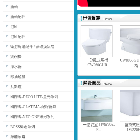
龍頭
龍頭配件
浴缸
浴缸配件
衛浴周邊配件 / 循環換氣扇
烘碗機
分離式馬桶
CW886SG
CW260GUR...
桶..
淨水器
除油煙機
瓦斯爐
國際牌-DECO LITE-星光系列
國際牌-GLATIMA-配線器具
國際牌-NEO ONE銀河系列
一體瓷盆 LF5036A-
壁掛式臉
BOSS衛浴系列
F...
LW220H
綠能家電