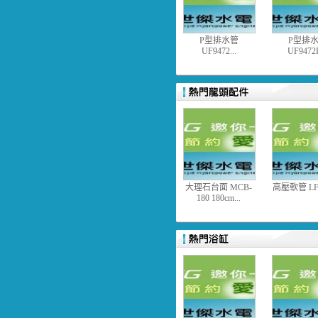
P型排水管
P型排
UF9472...
UF9472L
大理石台面 MCB-
高壓軟管 LF83
180 180cm...