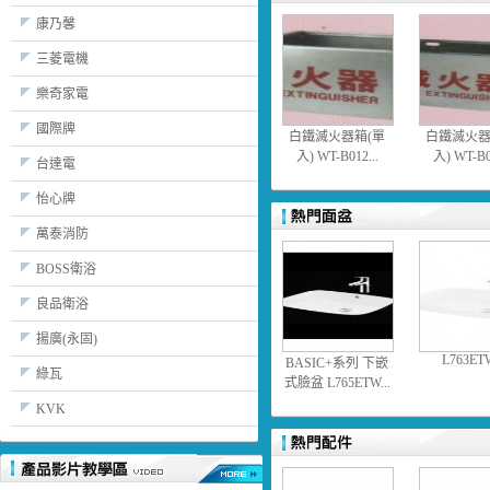
康乃馨
三菱電機
樂奇家電
國際牌
白鐵滅火器箱(單
白鐵滅火器
入) WT-B012...
入) WT-B01
台達電
怡心牌
萬泰消防
BOSS衛浴
良品衛浴
揚廣(永固)
L763ETW
BASIC+系列 下嵌
綠瓦
式臉盆 L765ETW...
KVK